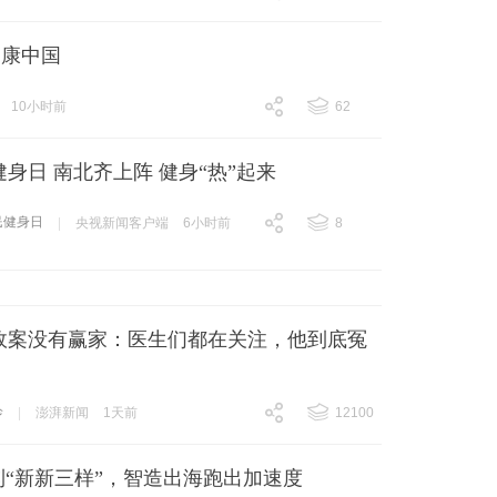
跟贴
16
健康中国
10小时前
62
跟贴
62
身日 南北齐上阵 健身“热”起来
民健身日
|
央视新闻客户端
6小时前
8
跟贴
8
故案没有赢家：医生们都在关注，他到底冤
诊
|
澎湃新闻
1天前
12100
跟贴
12100
到“新新三样”，智造出海跑出加速度