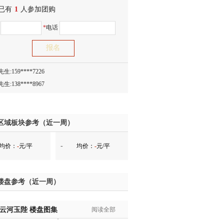
已有
1
人参加团购
生:138****8083
士:186****7681
名
*
电话
生:159****3332
生:134****5158
生:159****7226
生:138****8967
士:136****3668
生:136****9618
士:135****3735
区域板块参考（近一周）
士:138****0324
生:139****9780
-
均价：
-
元/平
均价：
-
元/平
士:158****2390
士:138****2322
士:183****9105
楼盘参考（近一周）
生:139****8548
姐:139****6438
·云河玉陛
楼盘图集
阅读全部
生:139****7316
生:137****6367