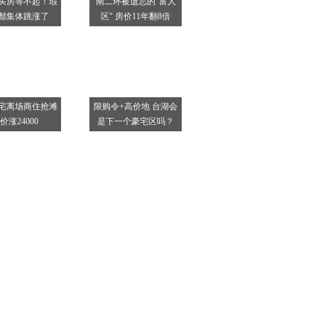
买房等不起！瑕
南二环被遗忘的"富人
都集体跳涨了
区" 房价11年翻8倍
宅离场商住抢滩
限购令+高价地 台湖会
价涨24000
是下一个豪宅区吗？