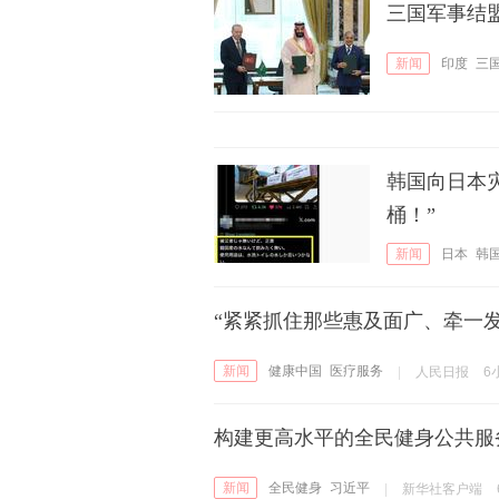
三国军事结
新闻
印度
三
韩国向日本
桶！”
新闻
日本
韩
“紧紧抓住那些惠及面广、牵一
新闻
健康中国
医疗服务
|
人民日报
6
构建更高水平的全民健身公共服
新闻
全民健身
习近平
|
新华社客户端