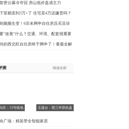
签密云爆冷夺冠 房山低价盘成主力
生:139****8548
下室都卖到3万+了 住宅卖4万还嫌贵吗？
姐:139****6438
生:139****7316
则频频生变！6宗未网申自住房且买且珍
生:137****6367
要“改善”什么？交通、环境、配套很重要
生:138****7263
士:182****8478
待的西北旺自住房终于网申了！看最全解
生:136****3612
评测
阅读全部
6街区：15号线地
玉珑台：西三环双轨盘
央广场：精装带全智能家居