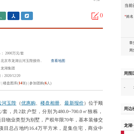
当前
邓先
0
蒋女
*
姓
陈先
杨先
章先
周先
林女
 2000万元/套
郑先
北京市龙湖云河玉陛接待..
查看地图
谢女
：龙湖集团
周围
魏女
020/12/20
吴先
情
|
楼盘图库(
14
张)
|
参加团购(
6
人)
-
韩女
蔡女
云河玉陛
（
优惠购
、
楼盘相册
、
最新报价
）位于顺
魏女
周边
赵先
套，共2款户型，分别为480.0~700.0㎡独栋，
吴小
通透。项目物业类型为别墅，产权年限70年，基本装修交
龙湖
钱先
目总占地约16.4万平方米，是集住宅，商业中
姚先