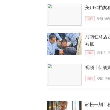
美UFO档
新闻
坠毁
光
河南驻马店西
被抓
新闻
西平县
视频丨伊朗
新闻
伊朗
哈
轻松一刻：