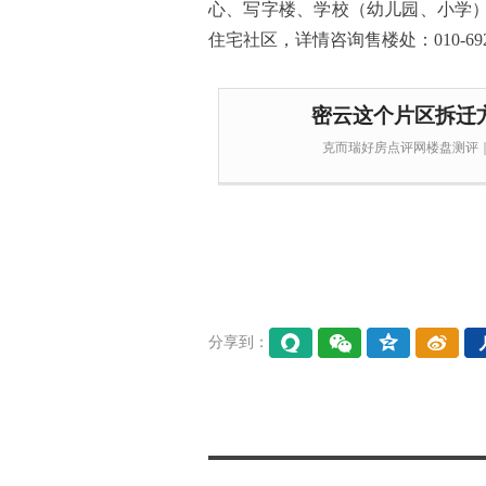
心、写字楼、学校（幼儿园、小学
住宅社区，详情咨询售楼处：010-692
密云这个片区拆迁
克而瑞好房点评网楼盘测评｜
分享到：
易信
微信
QQ空
微博
间