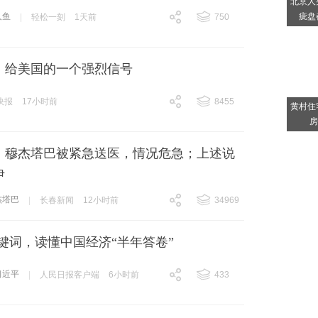
北京人
疵盘
人鱼
|
轻松一刻
1天前
750
跟贴
750
，给美国的一个强烈信号
快报
17小时前
8455
黄村住
跟贴
8455
房
：穆杰塔巴被紧急送医，情况危急；上述说
伊
杰塔巴
|
长春新闻
12小时前
34969
跟贴
34969
键词，读懂中国经济“半年答卷”
习近平
|
人民日报客户端
6小时前
433
跟贴
433