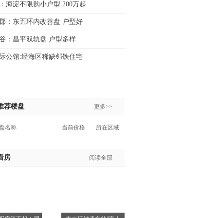
：海淀不限购小户型 200万起
郡：东五环内改善盘 户型好
谷：昌平双轨盘 户型多样
际公馆:经海区稀缺邻铁住宅
推荐楼盘
更多>>
盘名称
当前价格
所在区域
看房
阅读全部