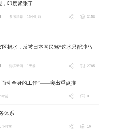
盟，印度紧张了
国
|
参考消息
16小时前
3158
跟贴
3158
灾区捐水，反被日本网民骂“这水只配冲马
国
|
澎湃新闻
1天前
2785
跟贴
2785
发而动全身的工作”——突出重点推
小时前
0
跟贴
0
务体系
6小时前
16