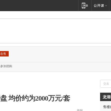
在售
参加团购
盘 均价约为2000万元/套
龙湖
售楼
胡先
举报