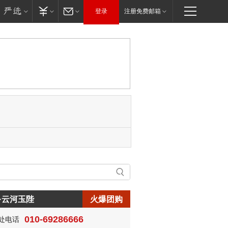
登录
注册免费邮箱
·云河玉陛
火爆团购
010-69286666
处电话
生:150****0731