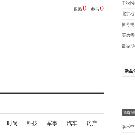
中秋网
0
0
赵先
跟贴
参与
北京地
吴小
钱先
摇号规
姚先
惜
买房需
黄先
于女
最被期
黄先
析
新盘
旭辉2
时尚
科技
军事
汽车
房产
泰禾中