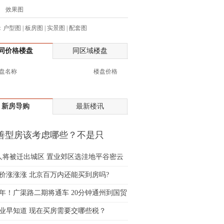
效果图
生:138****7263
士:182****8478
：
户型图
|
板房图
|
实景图
|
配套图
生:136****3612
生:150****0731
同价格楼盘
同区域楼盘
生:138****8083
盘名称
楼盘价格
士:186****7681
生:159****3332
生:134****5158
新房导购
最新楼讯
生:159****7226
生:138****8967
善型房该考虑哪些？不是只
士:136****3668
"就行
生:136****9618
万人将被迁出城区 置业郊区选洼地平谷密云
士:135****3735
士:138****0324
价涨涨涨 北京百万内还能买到房吗?
生:139****9780
2年！广渠路二期将通车 20分钟通州到国贸
士:158****2390
业早知道 现在买房需要交哪些税？
士:138****2322
士:183****9105