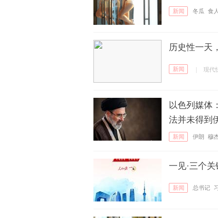
新闻
冬瓜
食
历史性一天
新闻
|
现代
以色列媒体
法并未得到
新闻
伊朗
穆
一见·三个关
新闻
总书记