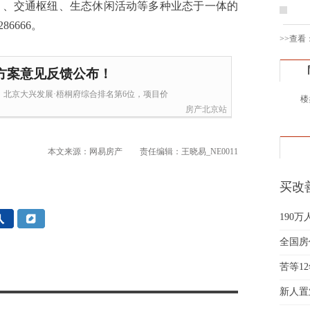
）、交通枢纽、生态休闲活动等多种业态于一体的
黄先
86666。
于女
>>查看
黄先
胡先
方案意见反馈公布！
邓先
北京大兴发展·梧桐府综合排名第6位，项目价
楼
蒋女
房产北京站
陈先
杨先
本文来源：网易房产
责任编辑：王晓易_NE0011
章先
周先
买改
林女
要"大
郑先
190
谢女
魏女
全国房
吴先
苦等1
韩女
新人置
蔡女
魏女