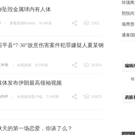
玲珑阁
案称坠毁金属球内有人体
熙悦尚
球
|
看看新闻Knews
9小时前
1302
领秀慧
跟贴
1302
通泰国
平县“7·30”故意伤害案件犯罪嫌疑人夏某钢
玉米地
|
央视新闻
8小时前
16354
编辑
跟贴
16354
楼
媒体发布伊朗最高领袖视频
梅内伊
|
央视新闻客户端
7小时前
10923
易眼
跟贴
10923
秋天的第一场恋爱，你谈了么？