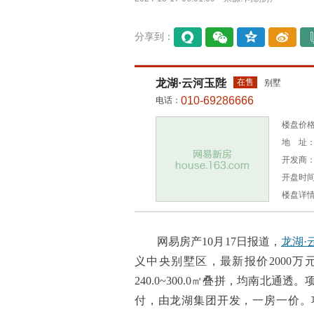
分享到：
易信
微信
QQ空
微博
间
龙湖·云河玉陛
在售
别墅
010-69286666
电话：
楼盘价格：
地 址：
开发商
开盘时间：2
楼盘详
网易房产10月17日报道，
龙湖·
义中央别墅区，最新报价2000万元/
240.0~300.0㎡叠拼，均南北
付，由龙湖集团开发，一房一价。项