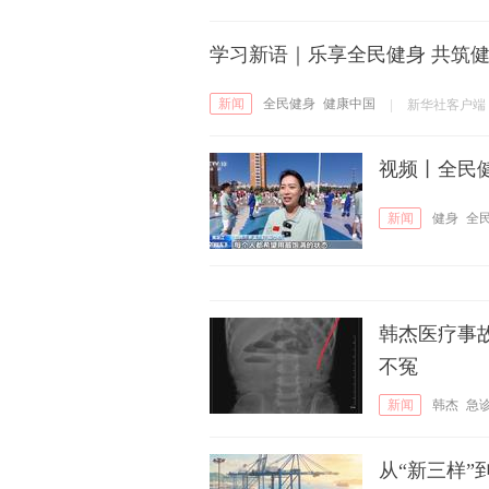
学习新语｜乐享全民健身 共筑
新闻
全民健身
健康中国
|
新华社客户端
视频丨全民健
新闻
健身
全
韩杰医疗事
不冤
新闻
韩杰
急
从“新三样”