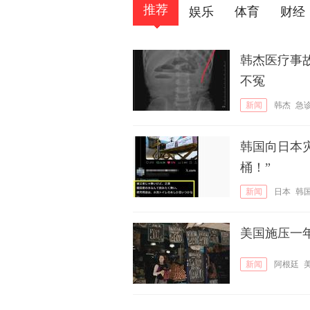
推荐
娱乐
体育
财经
韩杰医疗事
不冤
新闻
韩杰
急
韩国向日本
桶！”
新闻
日本
韩
美国施压一
新闻
阿根廷