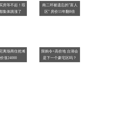
买房等不起！瑕
南二环被遗忘的"富人
都集体跳涨了
区" 房价11年翻8倍
宅离场商住抢滩
限购令+高价地 台湖会
价涨24000
是下一个豪宅区吗？