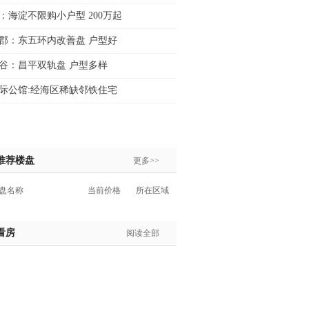
：海淀不限购小户型 200万起
郡：东五环内改善盘 户型好
谷：昌平双轨盘 户型多样
际公馆:经海区稀缺邻铁住宅
推荐楼盘
更多>>
盘名称
当前价格
所在区域
看房
阅读全部