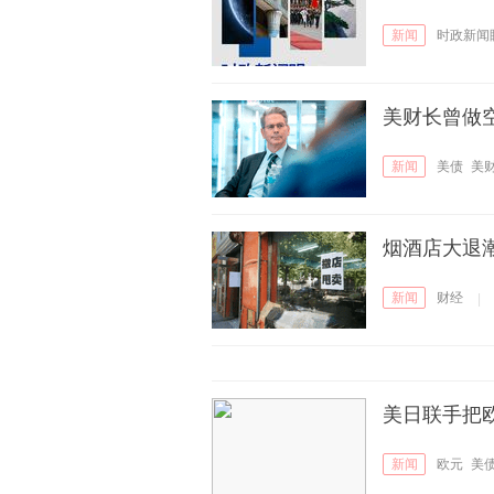
新闻
时政新闻
美财长曾做
新闻
美债
美
烟酒店大退潮
新闻
财经
|
美日联手把
新闻
欧元
美