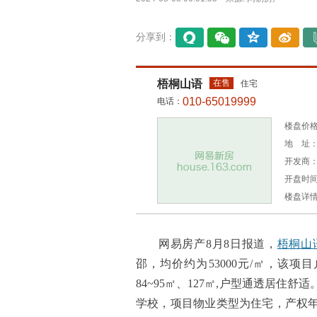
分享到：
易信
微信
QQ空
微博
间
梧桐山语
在售
住宅
010-65019999
电话：
楼盘价格：
地 址：
开发商
开盘时间：
楼盘详
网易房产8月8日报道，
梧桐山
邵，均价约为53000元/㎡，该项
84~95㎡、127㎡,户型通透居
学校，项目物业类型为住宅，产权年