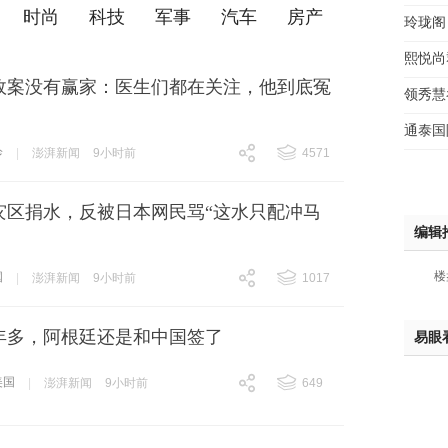
时尚
科技
军事
汽车
房产
玲珑阁
熙悦尚
故案没有赢家：医生们都在关注，他到底冤
领秀慧
通泰国
诊
|
澎湃新闻
9小时前
4571
跟贴
4571
灾区捐水，反被日本网民骂“这水只配冲马
编辑
楼
国
|
澎湃新闻
9小时前
1017
跟贴
1017
年多，阿根廷还是和中国签了
易眼
美国
|
澎湃新闻
9小时前
649
跟贴
649