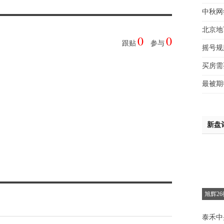
魏女
中秋网
赵先
北京地
吴小
0
0
跟贴
参与
摇号规
钱先
姚先
惜
买房需
黄先
最被期
于女
黄先
析
新盘
旭辉2
泰禾中