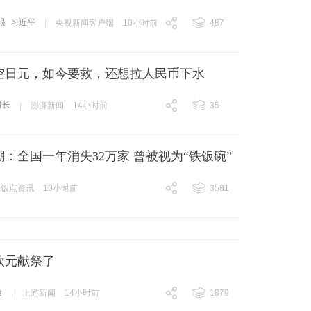
眼
习近平
|
央视新闻客户端
10小时前
487
跟贴
487
空日元，如今要救，还想拉人民币下水
财长
|
澎湃新闻
14小时前
35
跟贴
35
：全国一年消失32万家 曾被视为“铁饭碗”
饭点资讯
10小时前
3581
跟贴
3581
欧元献祭了
债
|
上游新闻
14小时前
1879
跟贴
1879