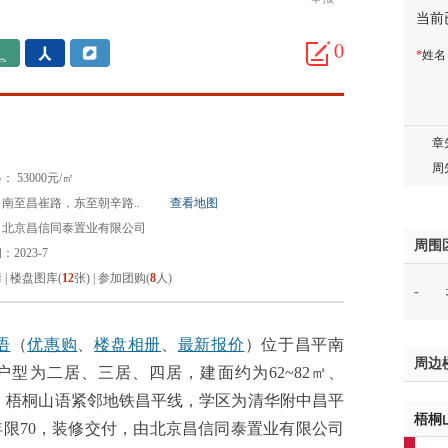
当前
胡先
邓先
0
*
姓
蒋女
陈先
杨先
章先
周先
 53000元/㎡
林女
南至昌崔路，东至朝辛路..
查看地图
郑先
：北京昌信同泰置业有限公司
谢女
周围
2023-7
魏女
情
|
楼盘图库(
12
张)
|
参加团购(
8
人)
-
吴先
韩女
蔡女
语
（
优惠购
、
楼盘相册
、
最新报价
）位于昌平南
周边
魏女
目户型为二居、三居、四居，建面约为62~82㎡、
赵先
住舒适。梧桐山语紧邻地铁昌平线，学区为清华附中昌平
梧桐
吴小
限70，装修交付，由北京昌信同泰置业有限公司
钱先