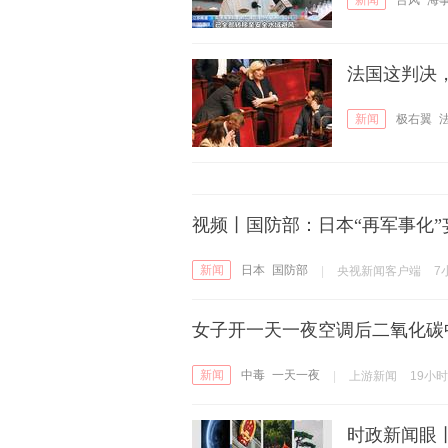
新闻
台风
海
法国这判决
新闻
极右翼
视频丨国防部：日本“再军事化
新闻
日本
国防部
|
央视新闻客户端
7
女子开一天一夜空调后二氧化碳
新闻
中毒
一天一夜
|
上游新闻
19小
时政新闻眼