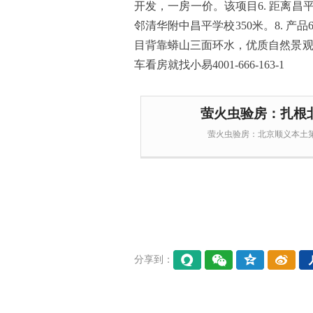
开发，一房一价。该项目6. 距离昌平
邻清华附中昌平学校350米。8. 产品6
目背靠蟒山三面环水，优质自然景观，详情咨
车看房就找小易4001-666-163-1
萤火虫验房：扎根
萤火虫验房：北京顺义本土
分享到：
易信
微信
QQ空
微博
间