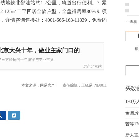
线地铁北邵洼站约1.2公里，轨道出行便利。7. 紧
姚先
2-125㎡二至四居全龄户型，全盘得房率80% 9. 项
黄先
询售楼处：4001-666-163-11839，免费约
>>查看
于女
黄先
胡先
邓先
楼
北京大兴十年，做业主家门口的
蒋女
第三方验房的十年坚守与专业主义
陈先
房产北京站
杨先
章先
周先
本文来源：网易房产
责任编辑：王晓易_NE0011
买改
林女
要"大
郑先
190
谢女
全国房
魏女
吴先
苦等1
韩女
新人置
蔡女