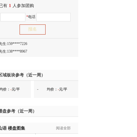
已有
生:150****0731
1
人参加团购
生:138****8083
名
*
电话
士:186****7681
生:159****3332
生:134****5158
生:159****7226
生:138****8967
士:136****3668
生:136****9618
士:135****3735
区域板块参考（近一周）
士:138****0324
-
均价：
-
元/平
均价：
-
元/平
生:139****9780
士:158****2390
士:138****2322
楼盘参考（近一周）
士:183****9105
生:139****8548
山语
姐:139****6438
楼盘图集
阅读全部
生:139****7316