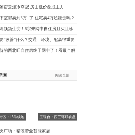
士:183****9105
签密云爆冷夺冠 房山低价盘成主力
生:139****8548
下室都卖到3万+了 住宅卖4万还嫌贵吗？
姐:139****6438
则频频生变！6宗未网申自住房且买且珍
生:139****7316
生:137****6367
要“改善”什么？交通、环境、配套很重要
生:138****7263
待的西北旺自住房终于网申了！看最全解
士:182****8478
生:136****3612
评测
阅读全部
6街区：15号线地
玉珑台：西三环双轨盘
央广场：精装带全智能家居