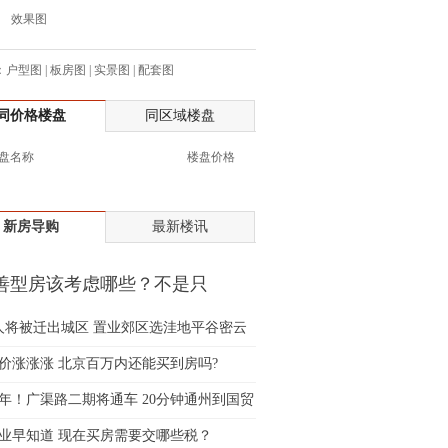
效果图
生:137****6367
生:138****7263
：
士:182****8478
户型图
|
板房图
|
实景图
|
配套图
生:136****3612
同价格楼盘
同区域楼盘
生:150****0731
生:138****8083
盘名称
楼盘价格
士:186****7681
生:159****3332
生:134****5158
新房导购
最新楼讯
生:159****7226
生:138****8967
善型房该考虑哪些？不是只
士:136****3668
"就行
生:136****9618
万人将被迁出城区 置业郊区选洼地平谷密云
士:135****3735
价涨涨涨 北京百万内还能买到房吗?
士:138****0324
生:139****9780
2年！广渠路二期将通车 20分钟通州到国贸
士:158****2390
业早知道 现在买房需要交哪些税？
士:138****2322