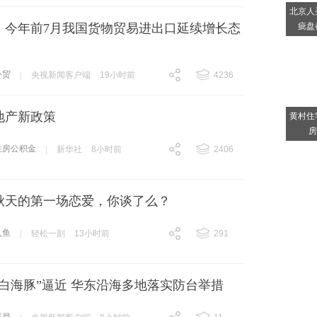
北京人
疵盘
元！今年前7月我国货物贸易进出口延续增长态
外贸
|
央视新闻客户端
19小时前
4236
跟贴
4236
地产新政策
黄村住
房
住房公积金
|
新华社
8小时前
2406
跟贴
2406
秋天的第一场恋爱，你谈了么？
人鱼
|
轻松一刻
13小时前
291
跟贴
291
白海豚”逼近 华东沿海多地落实防台举措