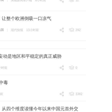
事局
|
央视新闻客户端
8小时前
11
跟贴
11
，让整个欧洲倒吸一口凉气
法国
|
现代快报
13小时前
292
跟贴
292
”妄动是地区和平稳定的真正威胁
小时前
0
跟贴
0
中毒
时前
3382
跟贴
3382
丨从四个维度读懂今年以来中国元首外交