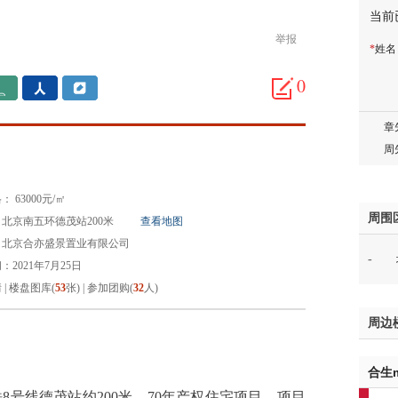
当前
邓先
蒋女
举报
*
姓
陈先
0
杨先
章先
周先
林女
郑先
谢女
 63000元/㎡
魏女
周围
北京南五环德茂站200米
查看地图
吴先
：北京合亦盛景置业有限公司
-
韩女
2021年7月25日
蔡女
情
|
楼盘图库(
53
张)
|
参加团购(
32
人)
魏女
周边
赵先
吴小
合生
钱先
姚先
8号线德茂站约200米，70年产权住宅项目，项目