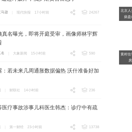
北京人
亚马逊
|
现代快报
17小时前
24267
疵盘
跟贴
24267
姨真名曝光，即将开庭受审，画像师林宇辉
看
真名
|
大象新闻
15小时前
590
黄村住
跟贴
590
房
露：若未来几周通胀数据偏热 沃什准备好加
息
|
财联社
14小时前
236
跟贴
236
等医疗事故涉事儿科医生韩杰：诊疗中有疏
，
生
|
第一财经
23小时前
13738