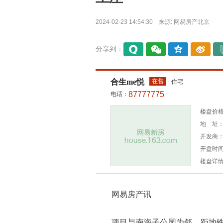
2024-02-23 14:54:30 来源:
网易房产北京
分享到：
易信
微信
QQ空
微博
间
合生me悦
在售
住宅
87777775
电话：
楼盘价格：
地 址：
开发商
开盘时间：
楼盘详
网易房产讯
项目与南海子公园为邻，距地铁