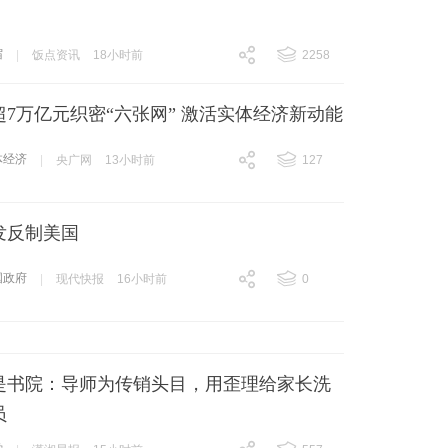
宿
|
饭点资讯
18小时前
2258
跟贴
2258
7万亿元织密“六张网” 激活实体经济新动能
体经济
|
央广网
13小时前
127
跟贴
127
发反制美国
国政府
|
现代快报
16小时前
0
跟贴
0
是书院：导师为传销头目，用歪理给家长洗
员