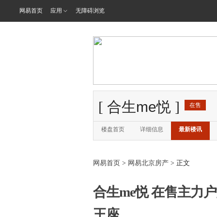
网易首页
应用
无障碍浏览
[
合生me悦
]
在售
楼盘首页
详细信息
最新楼讯
网易首页
>
网易北京房产
> 正文
合生me悦 在售主力户
王座