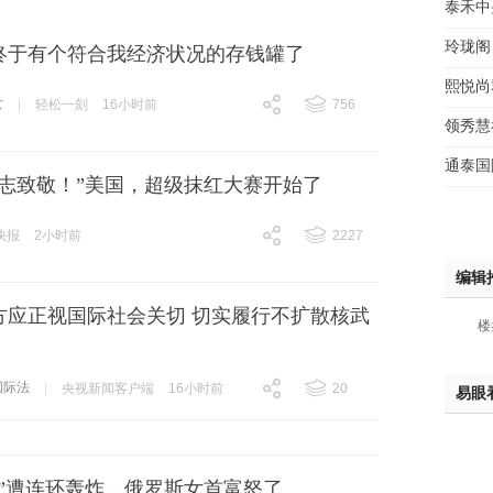
泰禾中
玲珑阁
终于有个符合我经济状况的存钱罐了
熙悦尚
女
|
轻松一刻
16小时前
756
领秀慧
跟贴
756
通泰国
同志致敬！”美国，超级抹红大赛开始了
快报
2小时前
2227
跟贴
2227
编辑
方应正视国际社会关切 切实履行不扩散核武
楼
国际法
|
央视新闻客户端
16小时前
20
易眼
跟贴
20
逊”遭连环轰炸，俄罗斯女首富怒了