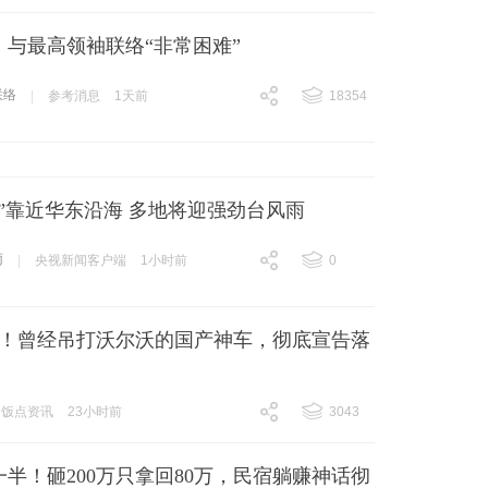
跟贴
13738
：与最高领袖联络“非常困难”
联络
|
参考消息
1天前
18354
跟贴
18354
”靠近华东沿海 多地将迎强劲台风雨
雨
|
央视新闻客户端
1小时前
0
跟贴
0
冻结！曾经吊打沃尔沃的国产神车，彻底宣告落
饭点资讯
23小时前
3043
跟贴
3043
一半！砸200万只拿回80万，民宿躺赚神话彻