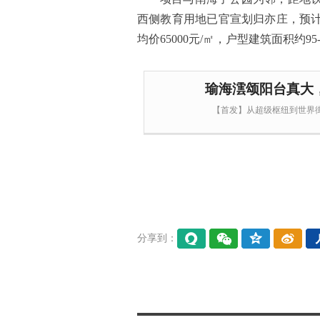
西侧教育用地已官宣划归亦庄，预
均价65000元/㎡，户型建筑面积约95
瑜海澐颂阳台真大
【首发】从超级枢纽到世界
分享到：
易信
微信
QQ空
微博
间