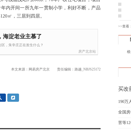
黄先
计年内开间一所九年一贯制小学，利好不断，产品
于女
-120㎡，三居到四居。
黄先
>>查看
胡先
邓先
，海淀老业主慕了
蒋女
街区，朱辛庄正在发生什么？
陈先
房产北京站
楼
杨先
章先
本文来源：网易房产北京
责任编辑：路越_NBJS25172
周先
林女
郑先
买改
谢女
要"大
魏女
190
吴先
全国房
韩女
苦等1
蔡女
魏女