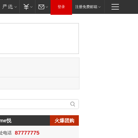
登录
注册免费邮箱
me悦
火爆团购
87777775
处电话
生:150****0731