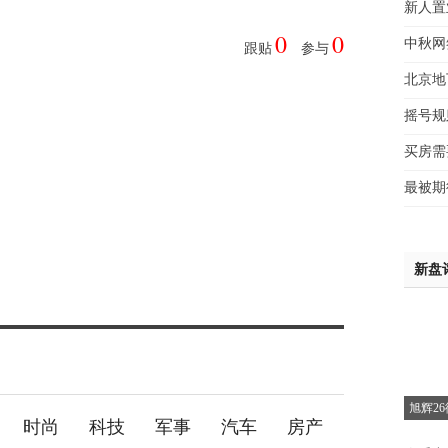
新人置
赵先
0
0
中秋网
吴小
跟贴
参与
钱先
北京地
姚先
摇号规
黄先
于女
惜
买房需
黄先
最被期
析
新盘
旭辉2
时尚
科技
军事
汽车
房产