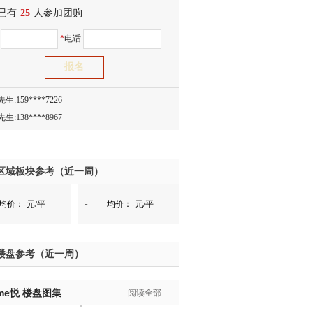
已有
生:138****8083
25
人参加团购
士:186****7681
名
*
电话
生:159****3332
生:134****5158
生:159****7226
生:138****8967
士:136****3668
生:136****9618
士:135****3735
士:138****0324
区域板块参考（近一周）
生:139****9780
-
均价：
-
元/平
均价：
-
元/平
士:158****2390
士:138****2322
士:183****9105
楼盘参考（近一周）
生:139****8548
姐:139****6438
me悦
生:139****7316
楼盘图集
阅读全部
生:137****6367