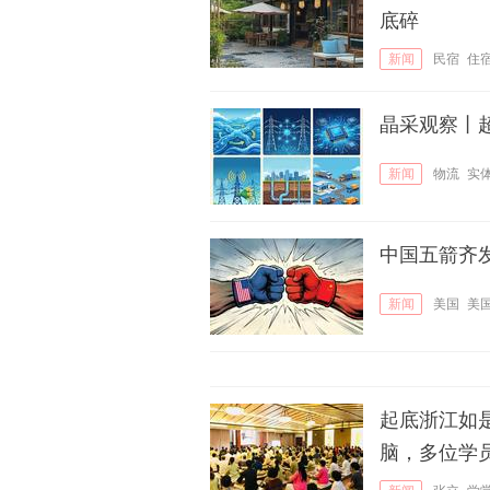
底碎
新闻
民宿
住
晶采观察丨超
新闻
物流
实
中国五箭齐
新闻
美国
美
起底浙江如
脑，多位学