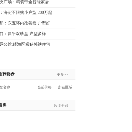
央广场：精装带全智能家居
：海淀不限购小户型 200万起
郡：东五环内改善盘 户型好
谷：昌平双轨盘 户型多样
际公馆:经海区稀缺邻铁住宅
推荐楼盘
更多>>
盘名称
当前价格
所在区域
看房
阅读全部