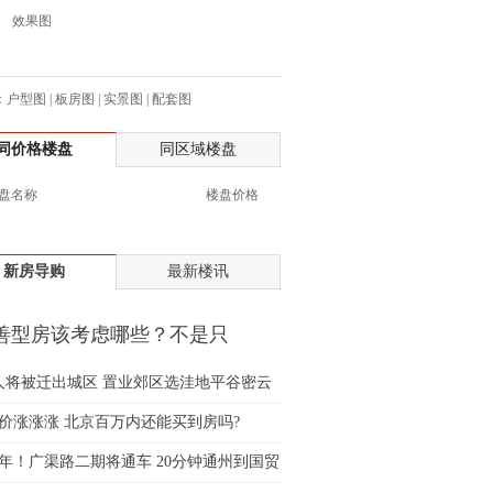
效果图
生:138****7263
士:182****8478
生:136****3612
：
户型图
|
板房图
|
实景图
|
配套图
生:150****0731
生:138****8083
同价格楼盘
同区域楼盘
士:186****7681
生:159****3332
盘名称
楼盘价格
生:134****5158
生:159****7226
生:138****8967
新房导购
最新楼讯
士:136****3668
生:136****9618
善型房该考虑哪些？不是只
士:135****3735
"就行
士:138****0324
万人将被迁出城区 置业郊区选洼地平谷密云
生:139****9780
价涨涨涨 北京百万内还能买到房吗?
士:158****2390
2年！广渠路二期将通车 20分钟通州到国贸
士:138****2322
士:183****9105