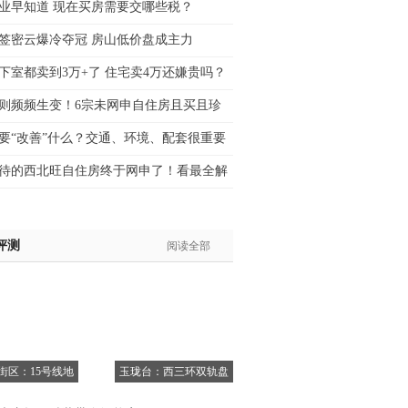
业早知道 现在买房需要交哪些税？
生:139****8548
签密云爆冷夺冠 房山低价盘成主力
姐:139****6438
生:139****7316
下室都卖到3万+了 住宅卖4万还嫌贵吗？
生:137****6367
则频频生变！6宗未网申自住房且买且珍
生:138****7263
士:182****8478
要“改善”什么？交通、环境、配套很重要
生:136****3612
待的西北旺自住房终于网申了！看最全解
评测
阅读全部
6街区：15号线地
玉珑台：西三环双轨盘