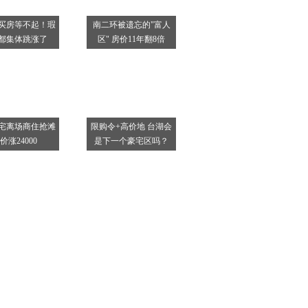
买房等不起！瑕
南二环被遗忘的"富人
都集体跳涨了
区" 房价11年翻8倍
宅离场商住抢滩
限购令+高价地 台湖会
价涨24000
是下一个豪宅区吗？