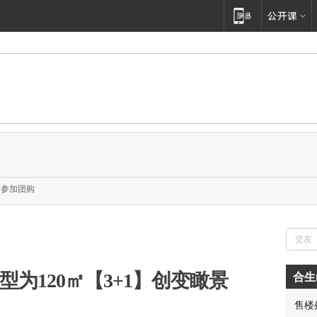
参加团购
型为120㎡【3+1】创变瞰景
合生
售楼
胡先