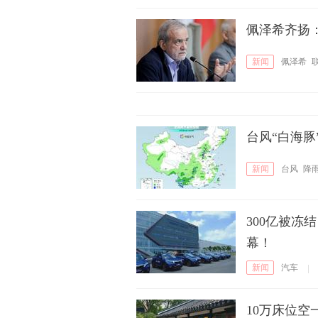
佩泽希齐扬
新闻
佩泽希
台风“白海豚
新闻
台风
降
300亿被
幕！
新闻
汽车
|
10万床位空