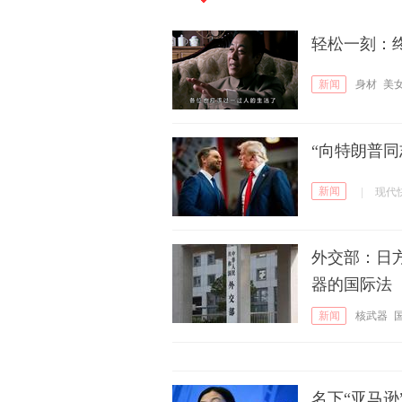
轻松一刻：
新闻
身材
美
“向特朗普
新闻
|
现代
外交部：日
器的国际法
新闻
核武器
名下“亚马