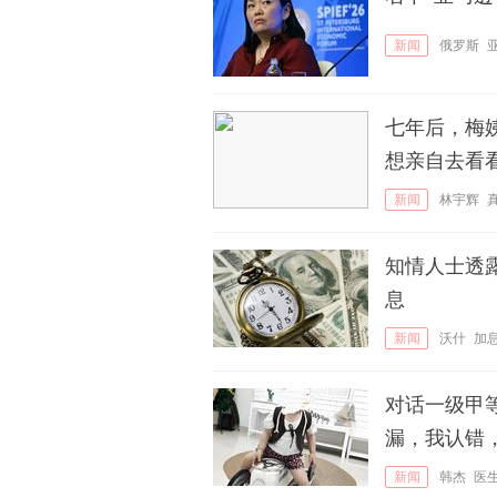
新闻
俄罗斯
七年后，梅
想亲自去看
新闻
林宇辉
知情人士透
息
新闻
沃什
加
对话一级甲
漏，我认错
新闻
韩杰
医