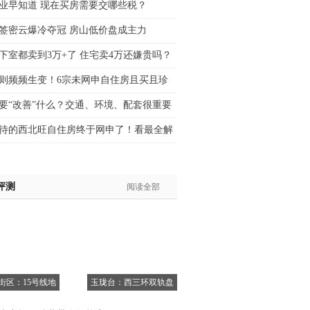
业早知道 现在买房需要交哪些税？
生:139****8548
签密云爆冷夺冠 房山低价盘成主力
姐:139****6438
生:139****7316
下室都卖到3万+了 住宅卖4万还嫌贵吗？
生:137****6367
则频频生变！6宗未网申自住房且买且珍
生:138****7263
士:182****8478
要“改善”什么？交通、环境、配套很重要
生:136****3612
待的西北旺自住房终于网申了！看最全解
评测
阅读全部
6街区：15号线地
玉珑台：西三环双轨盘