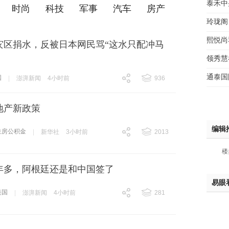
泰禾中
时尚
科技
军事
汽车
房产
玲珑阁
熙悦尚
灾区捐水，反被日本网民骂“这水只配冲马
领秀慧
通泰国
国
|
澎湃新闻
4小时前
936
跟贴
936
地产新政策
编辑
住房公积金
|
新华社
3小时前
2013
跟贴
2013
楼
年多，阿根廷还是和中国签了
易眼
美国
|
澎湃新闻
4小时前
281
跟贴
281