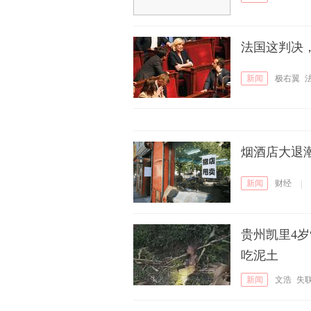
法国这判决
新闻
极右翼
烟酒店大退潮
新闻
财经
|
贵州凯里4岁
吃泥土
新闻
文浩
失