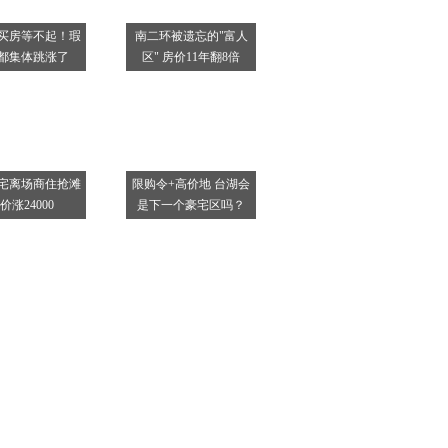
买房等不起！瑕
南二环被遗忘的"富人
都集体跳涨了
区" 房价11年翻8倍
宅离场商住抢滩
限购令+高价地 台湖会
价涨24000
是下一个豪宅区吗？