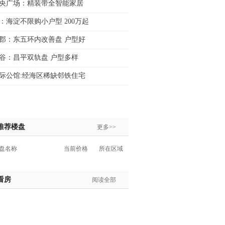
央广场：精装带全智能家居
：海淀不限购小户型 200万起
郡：东五环内改善盘 户型好
谷：昌平双轨盘 户型多样
际公馆:经海区稀缺邻铁住宅
推荐楼盘
更多>>
盘名称
当前价格
所在区域
看房
阅读全部