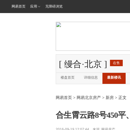
网易首页
应用
无障碍浏览
[
缦合·北京
]
在售
楼盘首页
详细信息
最新楼讯
网易首页
>
网易北京房产
>
新房
> 正文
合生霄云路8号450平、
2016-09-19 12:07:44 来源:
网易房产