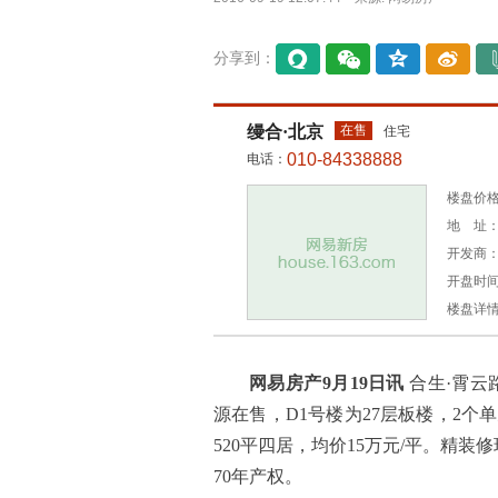
分享到：
易信
微信
QQ空
微博
间
缦合·北京
在售
住宅
010-84338888
电话：
楼盘价格：
地 址：
开发商
开盘时间：
楼盘详
网易房产9月19日讯
合生·霄云
源在售，D1号楼为27层板楼，2个单
520平四居，均价15万元/平。精装修
70年产权。