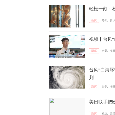
轻松一刻：
新闻
冬瓜
食
视频丨台风“
新闻
台风
海
台风“白海豚
判
新闻
台风
海
美日联手把
新闻
欧元
美