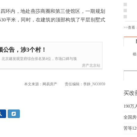
黄先
北四环内，地处燕莎商圈和第三使馆区，一期规划
于女
和530平米，同时，在建筑的顶部构筑了平层别墅式
黄先
>>查看
胡先
邓先
蒋女
预公告，涉3个村！
陈先
楼
｜北京建发观堂府综合排名第4位，市场口碑与项
杨先
房产北京站
章先
周先
林女
本文来源：网易房产
责任编辑：李静_NO3959
郑先
买改
谢女
要"大
魏女
190
吴先
全国房
韩女
苦等1
蔡女
魏女