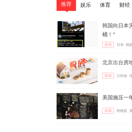
推荐
娱乐
体育
财经
韩国向日本
桶！”
新闻
日本
韩
北京出台房
新闻
公积金
美国施压一
新闻
阿根廷