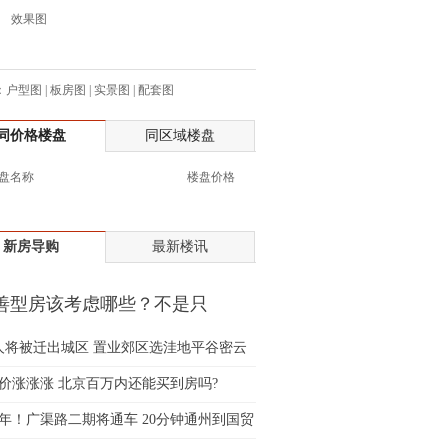
效果图
生:138****7263
士:182****8478
生:136****3612
：
户型图
|
板房图
|
实景图
|
配套图
生:150****0731
生:138****8083
同价格楼盘
同区域楼盘
士:186****7681
生:159****3332
盘名称
楼盘价格
生:134****5158
生:159****7226
生:138****8967
新房导购
最新楼讯
士:136****3668
生:136****9618
善型房该考虑哪些？不是只
士:135****3735
"就行
士:138****0324
万人将被迁出城区 置业郊区选洼地平谷密云
生:139****9780
价涨涨涨 北京百万内还能买到房吗?
士:158****2390
2年！广渠路二期将通车 20分钟通州到国贸
士:138****2322
士:183****9105