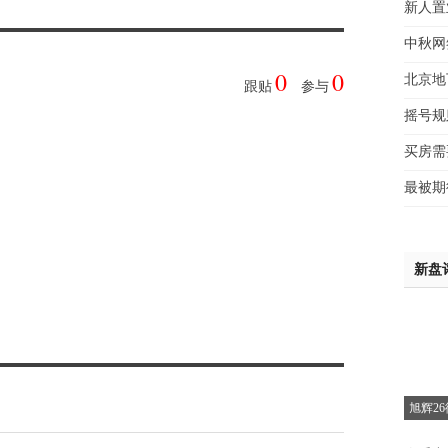
新人置
赵先
中秋网
吴小
钱先
0
0
北京地
跟贴
参与
姚先
摇号规
黄先
于女
惜
买房需
黄先
最被期
析
新盘
旭辉2