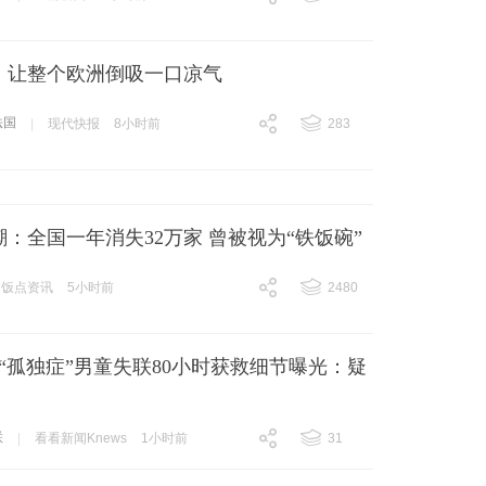
跟贴
1777
，让整个欧洲倒吸一口凉气
法国
|
现代快报
8小时前
283
跟贴
283
：全国一年消失32万家 曾被视为“铁饭碗”
饭点资讯
5小时前
2480
跟贴
2480
“孤独症”男童失联80小时获救细节曝光：疑
联
|
看看新闻Knews
1小时前
31
跟贴
31