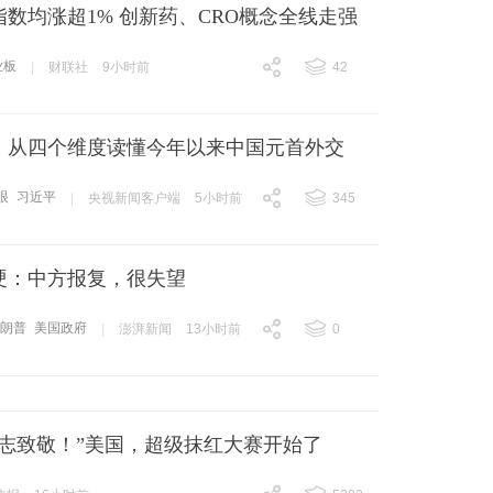
数均涨超1% 创新药、CRO概念全线走强
业板
|
财联社
9小时前
42
跟贴
42
丨从四个维度读懂今年以来中国元首外交
眼
习近平
|
央视新闻客户端
5小时前
345
跟贴
345
硬：中方报复，很失望
特朗普
美国政府
|
澎湃新闻
13小时前
0
跟贴
0
同志致敬！”美国，超级抹红大赛开始了