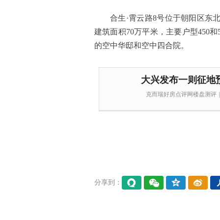
合生·霄云路8号位于朝阳区东
建筑面积70万平米，主要户型450
的空中华邸和空中四合院。
大兴发布一则征地
克而瑞好房点评网楼盘测评
分享到：
易信
微信
QQ空
微博
间