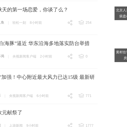
秋天的第一场恋爱，你谈了么？
北京人
疵盘
人鱼
|
轻松一刻
8小时前
254
跟贴
254
白海豚”逼近 华东沿海多地落实防台举措
黄村住
事局
|
央视新闻客户端
2小时前
0
房
跟贴
0
”加强！中心附近最大风力已达15级 最新研
豚
|
央视新闻客户端
6小时前
771
跟贴
771
欧元献祭了
债
|
上游新闻
9小时前
1777