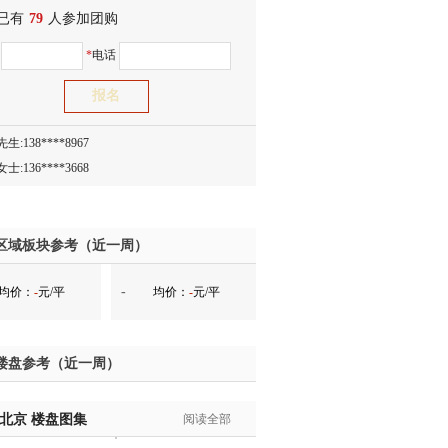
已有
生:138****8083
79
人参加团购
士:186****7681
名
*
电话
生:159****3332
生:134****5158
生:159****7226
生:138****8967
士:136****3668
生:136****9618
士:135****3735
士:138****0324
区域板块参考（近一周）
生:139****9780
-
均价：
-
元/平
均价：
-
元/平
士:158****2390
士:138****2322
士:183****9105
楼盘参考（近一周）
生:139****8548
姐:139****6438
·北京
生:139****7316
楼盘图集
阅读全部
生:137****6367