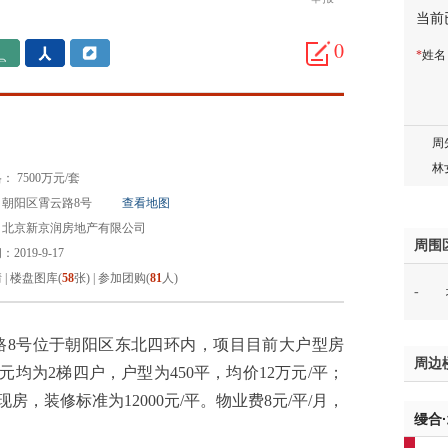
当前
邓先
蒋女
0
*
姓
陈先
杨先
章先
周先
林女
 7500万元/套
郑先
朝阳区霄云路8号
查看地图
谢女
：北京新京润房地产有限公司
魏女
周围
2019-9-17
吴先
情
|
楼盘图库(
58
张)
|
参加团购(
81
人)
-
韩女
蔡女
魏女
路8号位于朝阳区东北四环内，项目目前大户型房
周边
赵先
元均为2梯四户，户型为450平，均价12万元/平；
吴小
现房，装修标准为12000元/平。物业费8元/平/月，
缦合
钱先
姚先