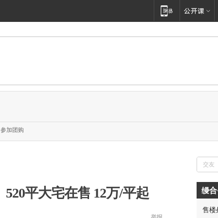
参加团购
520平大宅在售 12万/平起
缦合
售楼
胡先
举报