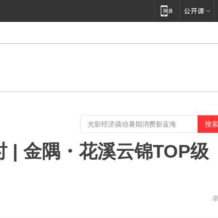
 | 金隅・花溪云锦TOP级