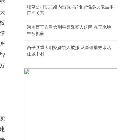
标
烟草公司职工婚内出轨 与2名异性多次发生不
大
正当关系
板
河南西平县重大刑事案嫌疑人落网 在玉米地
障
里被抓获
匠
西平县重大刑案嫌疑人被抓:从事砸墙等杂活
住城中村
、智
方
实
建
房