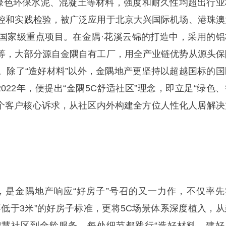
隅绿色环保水泥、混凝土等材料，强度和耐久性均超出行业
控和实践检验，被广泛应用于北京大兴国际机场、港珠澳
国家级重点项目。在金隅·花溪云锦的打造中，采用的铝
等，大部分源自金隅自有工厂，用全产业链优势从源头保
。除了“造好材料”以外，金隅地产更坚持以超越国标的国
2022年，便提出“金隅5C舒适社区”理念，即立足“绿色
5个客户核心诉求，从社区内外构建全方位人性化人居解决
，是金隅地产响应“好房子”号召的又一力作，不仅率先
不低于3米”的好房子标准，更将5C场景体系深度植入，从
慧社区到全龄服务，每处细节都践行“造好材料，建好