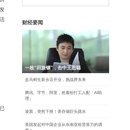
发
活
财经要闻
一枚“回旋镖”，击中王思聪
盒马鲜生新乡店开业，挑战胖东来
腾讯、字节、阿里，抢着给打工人配「AI助
理」
已
凌晨，突然下挫！美存储巨头跳水
美国发起对中国企业从东南亚租赁算力的调