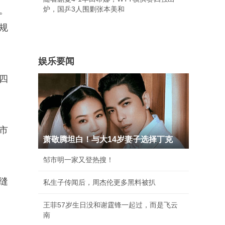
炉，国乒3人围剿张本美和
。
规
娱乐要闻
四
市
萧敬腾坦白！与大14岁妻子选择丁克
邹市明一家又登热搜！
缝
私生子传闻后，周杰伦更多黑料被扒
王菲57岁生日没和谢霆锋一起过，而是飞云
南