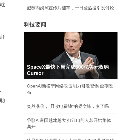
就
戚薇内娱AI宣传片翻车，一日登热搜引发讨论
科技要闻
野
SpaceX最快下周完成600亿美元收购
Cursor
OpenAI新模型网络攻击能力引发警惕 延期发
、
布
动
突然涨价，"只收电费钱"的梁文锋，变了吗
谷歌AI帝国越建越大 打江山的人却开始集体
离开