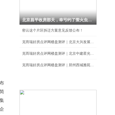
北京昌平收房那天，幸亏约了萤火虫验房
密云这个片区拆迁方案意见反馈公布！
克而瑞好房点评网楼盘测评｜北京大兴发展·梧桐
克而瑞好房点评网楼盘测评｜北京中建星光里综合
克而瑞好房点评网楼盘测评｜郑州西城雅苑综合排
布
简
集
企