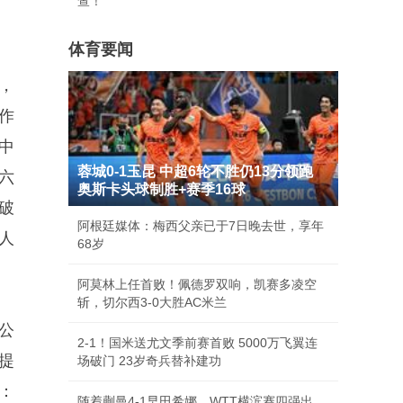
查！
体育要闻
，
作
中
蓉城0-1玉昆 中超6轮不胜仍13分领跑
六
奥斯卡头球制胜+赛季16球
破
阿根廷媒体：梅西父亲已于7日晚去世，享年
人
68岁
阿莫林上任首败！佩德罗双响，凯赛多凌空
斩，切尔西3-0大胜AC米兰
公
2-1！国米送尤文季前赛首败 5000万飞翼连
提
场破门 23岁奇兵替补建功
：
随着蒯曼4-1早田希娜，WTT横滨赛四强出