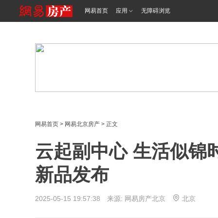
<%@ /0080/e/0080ep_includecss_1301.vm %>
网易首页
应用
无障碍浏览
网易首页
>
网易北京房产
> 正文
云起副中心 生活似锦时
新品发布
2025-05-15 19:57:38 来源: 网易房产北京
北京