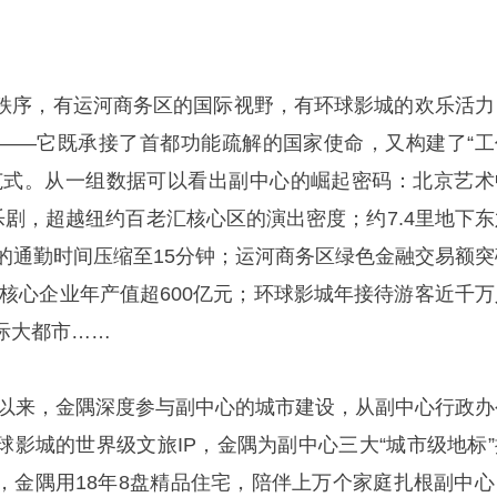
秩序，有运河商务区的国际视野，有环球影城的欢乐活力
——它既承接了首都功能疏解的国家使命，又构建了“工
范式。从一组数据可以看出副中心的崛起密码：北京艺术
乐剧，超越纽约百老汇核心区的演出密度；约7.4里地下东
D的通勤时间压缩至15分钟；运河商务区绿色金融交易额突
经济核心企业年产值超600亿元；环球影城年接待游客近千万
际大都市……
7年以来，金隅深度参与副中心的城市建设，从副中心行政办
球影城的世界级文旅IP，金隅为副中心三大“城市级地标”
，金隅用18年8盘精品住宅，陪伴上万个家庭扎根副中心