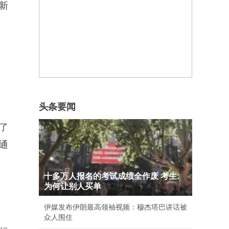
新
头条要闻
了
通
十多万人报名的考试成绩全作废 考生:
为何让别人买单
伊媒发布伊朗最高领袖视频：穆杰塔巴讲话被
众人围住