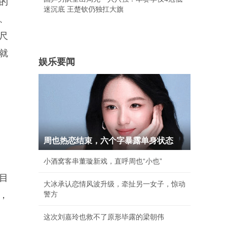
的
迷沉底 王楚钦仍独扛大旗
、
尺
就
娱乐要闻
周也热恋结束，六个字暴露单身状态
小酒窝客串董璇新戏，直呼周也“小也”
目
大冰承认恋情风波升级，牵扯另一女子，惊动
，
警方
这次刘嘉玲也救不了原形毕露的梁朝伟