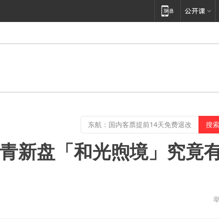
.朝青新盘「和光煦境」究竟