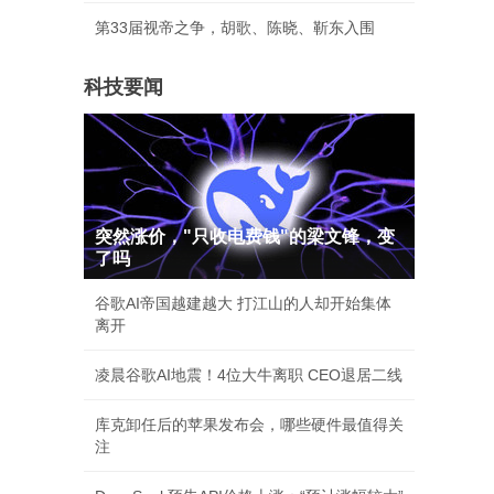
第33届视帝之争，胡歌、陈晓、靳东入围
科技要闻
突然涨价，"只收电费钱"的梁文锋，变
了吗
谷歌AI帝国越建越大 打江山的人却开始集体
离开
凌晨谷歌AI地震！4位大牛离职 CEO退居二线
库克卸任后的苹果发布会，哪些硬件最值得关
注