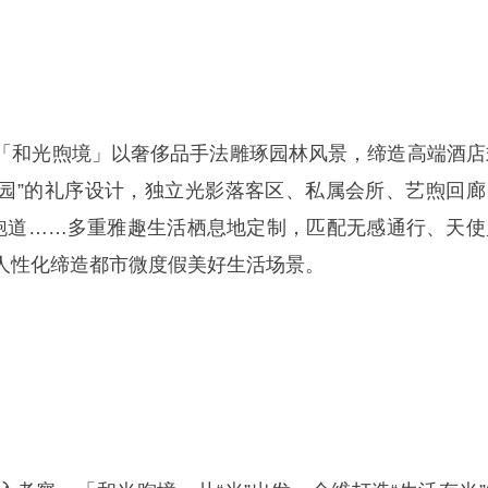
「和光煦境」以奢侈品手法雕琢园林风景，缔造高端酒店
-六园”的礼序设计，独立光影落客区、私属会所、艺煦回廊
氧跑道……多重雅趣生活栖息地定制，匹配无感通行、天使
人性化缔造都市微度假美好生活场景。