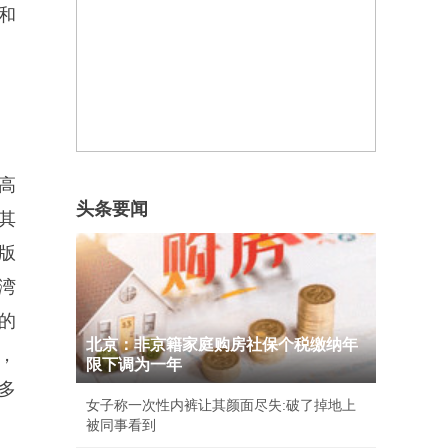
和
高
头条要闻
其
版
湾
的
北京：非京籍家庭购房社保个税缴纳年
，
限下调为一年
多
女子称一次性内裤让其颜面尽失:破了掉地上
被同事看到