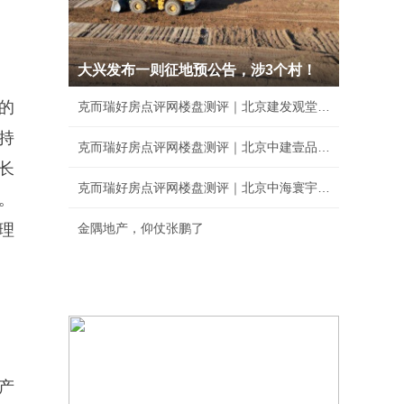
大兴发布一则征地预公告，涉3个村！
的
克而瑞好房点评网楼盘测评｜北京建发观堂府综合
持
克而瑞好房点评网楼盘测评｜北京中建壹品·花香
长
克而瑞好房点评网楼盘测评｜北京中海寰宇未来综
。
理
金隅地产，仰仗张鹏了
产