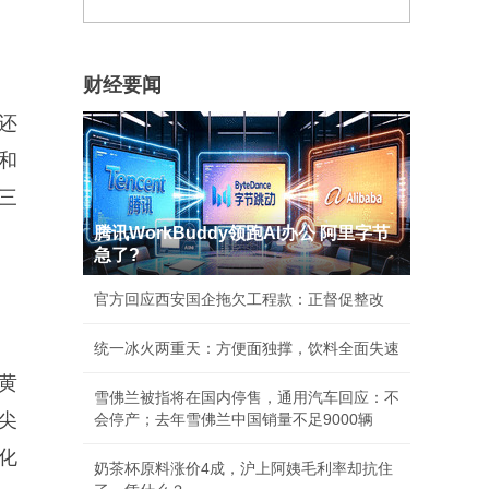
财经要闻
还
和
三
腾讯WorkBuddy领跑AI办公 阿里字节
急了?
官方回应西安国企拖欠工程款：正督促整改
统一冰火两重天：方便面独撑，饮料全面失速
黄
雪佛兰被指将在国内停售，通用汽车回应：不
尖
会停产；去年雪佛兰中国销量不足9000辆
化
奶茶杯原料涨价4成，沪上阿姨毛利率却抗住