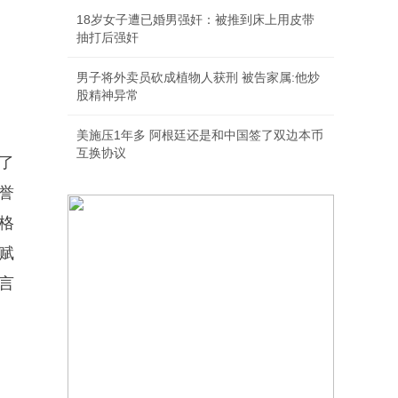
18岁女子遭已婚男强奸：被推到床上用皮带
抽打后强奸
男子将外卖员砍成植物人获刑 被告家属:他炒
股精神异常
美施压1年多 阿根廷还是和中国签了双边本币
互换协议
了
誉
格
赋
言