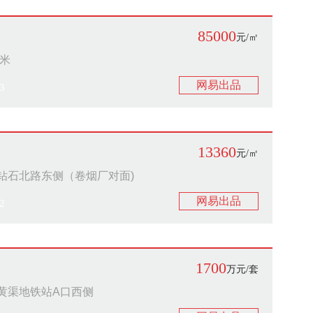
85000
元/㎡
0米
网易出品
3
13360
元/㎡
钻石北路东侧（卷烟厂对面)
网易出品
2
1700
万元/套
黄渠地铁站A口西侧