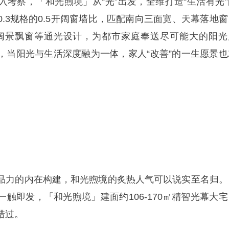
入考察，「和光煦境」从“光”出发，全维打造“生活有光”
.3规格的0.5开阔窗墙比，匹配南向三面宽、天幕落地窗
70°阔景飘窗等通光设计，为都市家庭奉送尽可能大的阳光
，当阳光与生活深度融为一体，家人“改善”的一生愿景也
品力的内在构建，和光煦境的炙热人气可以说实至名归。
触即发，「和光煦境」建面约106-170㎡精智光幕大宅
错过。