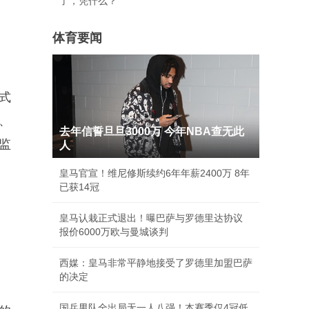
了，凭什么？
体育要闻
式
、
去年信誓旦旦3000万 今年NBA查无此
监
人
皇马官宣！维尼修斯续约6年年薪2400万 8年
已获14冠
皇马认栽正式退出！曝巴萨与罗德里达协议
报价6000万欧与曼城谈判
西媒：皇马非常平静地接受了罗德里加盟巴萨
的决定
国乒男队全出局无一人八强！本赛季仅4冠低