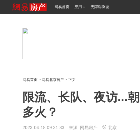
<%@ /0080/e/0080ep_includecss_1301.vm %>
网易首页
应用
无障碍浏览
网易首页
>
网易北京房产
> 正文
限流、长队、夜访..
多火？
2023-04-18 09:31:33 来源: 网易房产
北京