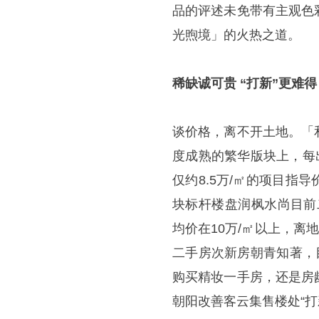
品的评述未免带有主观色
光煦境」的火热之道。
稀缺诚可贵 “打新”更难得
谈价格，离不开土地。「
度成熟的繁华版块上，每
仅约8.5万/㎡的项目
块标杆楼盘润枫水尚目前二
均价在10万/㎡以上，离
二手房次新房朝青知著，
购买精妆一手房，还是房
朝阳改善客云集售楼处“打