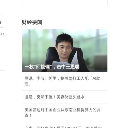
站
财经要闻
27
一枚“回旋镖”，击中王思聪
腾讯、字节、阿里，抢着给打工人配「AI助
理」
凌晨，突然下挫！美存储巨头跳水
美国发起对中国企业从东南亚租赁算力的调
查！