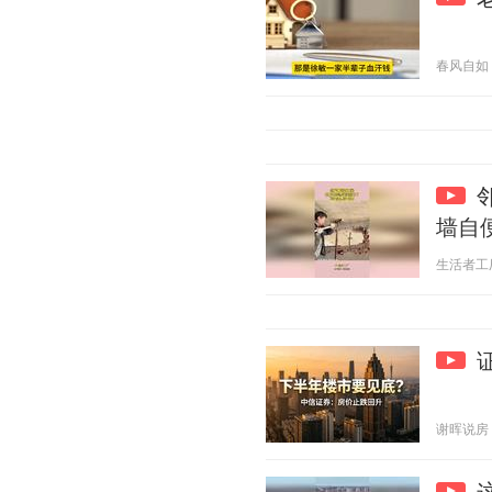
春风自如 20
墙自
生活者工厂 2
谢晖说房 20