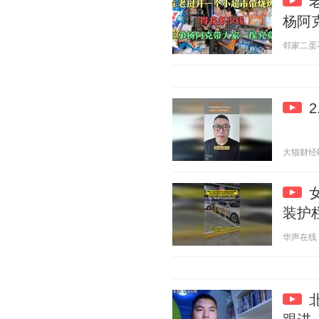
杨阿
邻家二蛋不靠
大猫财经Pro
装护
华声在线 20