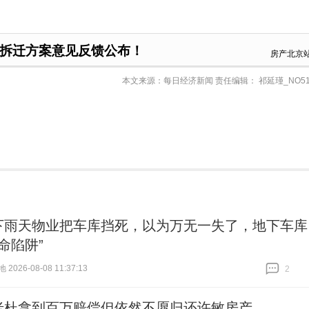
拆迁方案意见反馈公布！
房产北京
本文来源：每日经济新闻 责任编辑： 祁延瑾_NO51
下雨天物业把车库挡死，以为万无一失了，地下车库
命陷阱”
026-08-08 11:37:13
2
跟贴
2
老杜拿到百万赔偿但依然不愿归还许敏房产