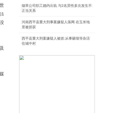
世
烟草公司职工婚内出轨 与2名异性多次发生不
正当关系
1
没
河南西平县重大刑事案嫌疑人落网 在玉米地
里被抓获
西平县重大刑案嫌疑人被抓:从事砸墙等杂活
住城中村
及
媒