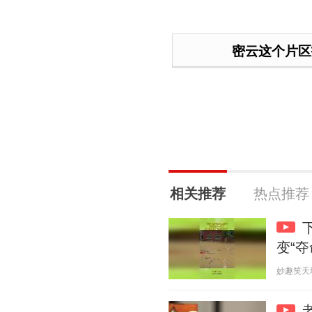
密云这个片区
相关推荐
热点推荐
变“夺
妙趣笑天地 2