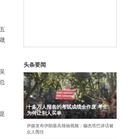
五
晟
头条要闻
吴
总
十多万人报名的考试成绩全作废 考生:
为何让别人买单
是
伊媒发布伊朗最高领袖视频：穆杰塔巴讲话被
众人围住