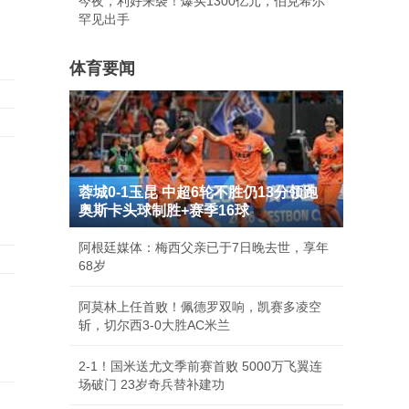
今夜，利好来袭！爆买1300亿元，伯克希尔
罕见出手
体育要闻
蓉城0-1玉昆 中超6轮不胜仍13分领跑
奥斯卡头球制胜+赛季16球
阿根廷媒体：梅西父亲已于7日晚去世，享年
68岁
阿莫林上任首败！佩德罗双响，凯赛多凌空
斩，切尔西3-0大胜AC米兰
2-1！国米送尤文季前赛首败 5000万飞翼连
场破门 23岁奇兵替补建功