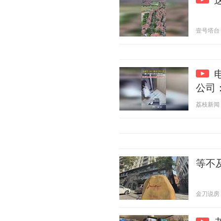
壹号塔台 20
公司
荔枝新闻 20
等不
金刀说房 20