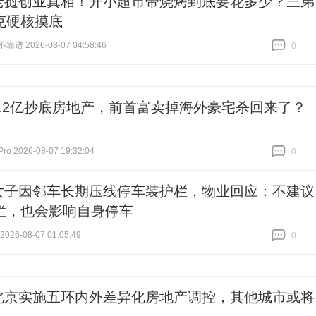
老挝创业真相！开小超市带烧烤到底要花多少？三弟
克硬核摸底
谱 2026-08-07 04:58:46
0
跟贴
0
2.2亿抄底房地产，前首富卖掉海外豪宅杀回来了？
 2026-08-07 19:32:04
0
跟贴
0
女子因邻车长期压线停车装护栏，物业回应：不建议
栏，也会影响自身停车
26-08-07 01:05:49
0
跟贴
0
北京实施五环内外差异化房地产调控，其他城市或将