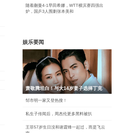
随着蒯曼4-1早田希娜，WTT横滨赛四强出
炉，国乒3人围剿张本美和
娱乐要闻
萧敬腾坦白！与大14岁妻子选择丁克
邹市明一家又登热搜！
私生子传闻后，周杰伦更多黑料被扒
王菲57岁生日没和谢霆锋一起过，而是飞云