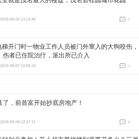
这里就是茂名最大的楼盘，茂名碧桂园城市花园
26-08-04 13:13:48
0
跟贴
0
电梯开门时一物业工作人员被门外窜入的大狗咬伤，
：伤者已住院治疗，派出所已介入
26-08-07 10:59:24
0
跟贴
0
及了，前首富开始抄底房地产！
26-08-08 22:47:31
6
跟贴
6