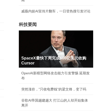
南
戚薇内娱AI宣传片翻车，一日登热搜引发讨论
科技要闻
SpaceX最快下周完成600亿美元收购
Cursor
OpenAI新模型网络攻击能力引发警惕 延期发
布
突然涨价，"只收电费钱"的梁文锋，变了吗
谷歌AI帝国越建越大 打江山的人却开始集体
离开