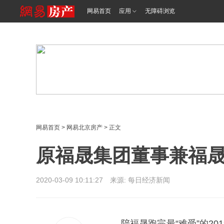
<%@ /0080/e/0080ep_includecss_1301.vm %>
网易首页
应用
无障碍浏览
网易首页
>
网易北京房产
> 正文
原福晟集团董事兼福
2020-03-09 10:11:27 来源: 每日经济新闻
陪福晟跑完最“难受”的20