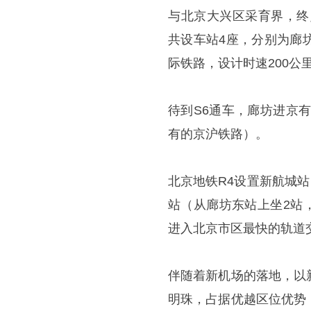
与北京大兴区采育界，终
共设车站4座，分别为廊
际铁路，设计时速200公里
待到
S6通车，廊坊进京
有的京沪铁路）。
北京地铁
R4设置新航城
站（从廊坊东站上坐2站
进入北京市区最快的轨道
伴随着新机场的落地，以
明珠，占据优越区位优势