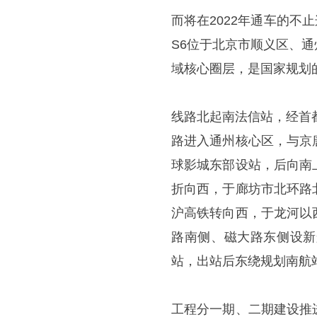
而将在
2022年通车的不
S6位于北京市顺义区、
域核心圈层，是国家规划
线路北起南法信站，经首
路进入通州核心区，与京
球影城东部设站，后向南
折向西，于廊坊市北环路
沪高铁转向西，于龙河以
路南侧、磁大路东侧设新
站，出站后东绕规划南航站
工程分一期、二期建设推