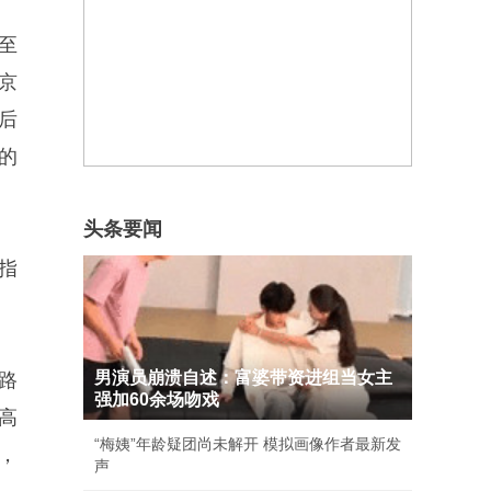
至
京
后
的
头条要闻
指
男演员崩溃自述：富婆带资进组当女主
路
强加60余场吻戏
坊高
“梅姨”年龄疑团尚未解开 模拟画像作者最新发
，
声