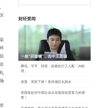
车。
区
财经要闻
采
环
后
一枚“回旋镖”，击中王思聪
京
腾讯、字节、阿里，抢着给打工人配「AI助
理」
礼
场
凌晨，突然下挫！美存储巨头跳水
美国发起对中国企业从东南亚租赁算力的调
查！
市