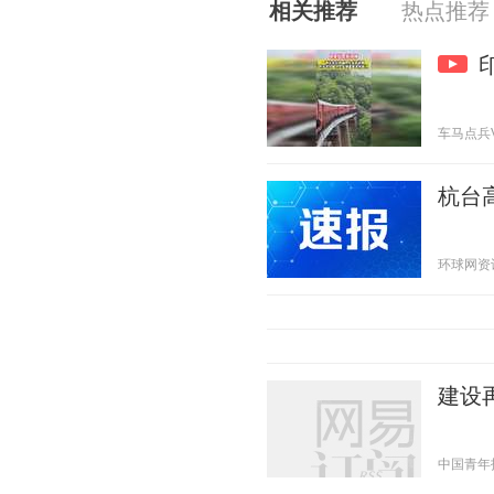
相关推荐
热点推荐
车马点兵V 2
杭台
环球网资讯 2
建设
中国青年报 2