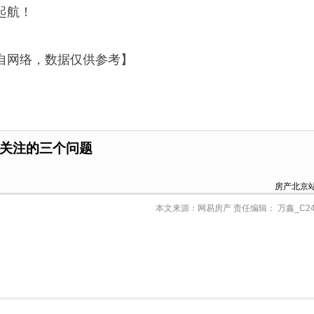
起航！
自网络，数据仅供参考】
关注的三个问题
房产北京
本文来源：网易房产 责任编辑： 万鑫_C24