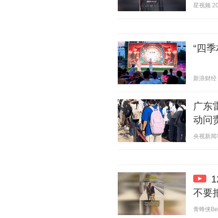
星视频 202
“四季
新浪财经 20
广东
动问
央视新闻客户
不要
青蜂侠Bee 