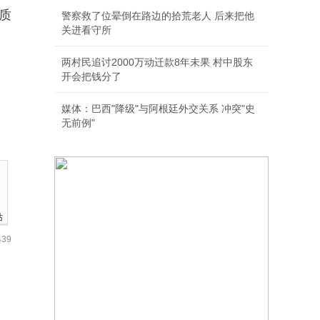
质
警察救了位晕倒在路边的拾荒老人 后来把他
关进看守所
两村民追讨2000万动迁款8年未果 村中股东
开会把钱分了
媒体：巴西"降级"与阿根廷外交关系 冲突"史
无前例"
站
39