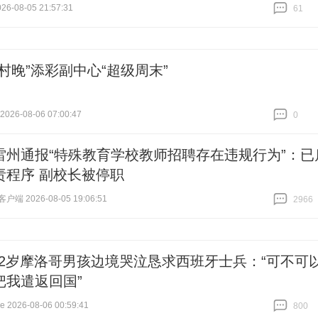
6-08-05 21:57:31
61
跟贴
61
村晚”添彩副中心“超级周末”
26-08-06 07:00:47
0
跟贴
0
雷州通报“特殊教育学校教师招聘存在违规行为”：已
责程序 副校长被停职
端 2026-08-05 19:06:51
2966
跟贴
2966
12岁摩洛哥男孩边境哭泣恳求西班牙士兵：“可不可
把我遣返回国”
2026-08-06 00:59:41
800