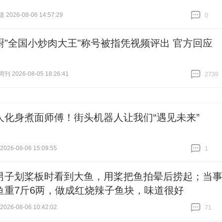
026-08-06 14:57:29
0
跟贴
0
厨"全国小炒肉大王"称号被指凭视频评出 官方回应
 2026-08-05 18:26:41
2739
跟贴
2739
人化身煮面师傅！街头机器人让我们“遇见未来”
26-08-06 15:09:55
1
跟贴
1
男子划桨板时看到大鱼，用桨把鱼拍晕后捞起；当
鱼重7斤6两，做成红烧辣子鱼块，味道很好
26-08-06 10:42:02
71
跟贴
71