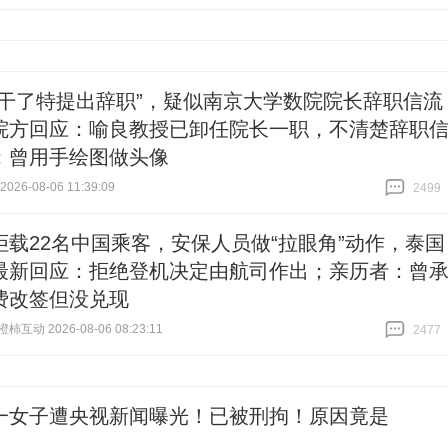
跟贴
800
想干了特提出辞职”，疑似南京大学数院院长辞职信流
院方回应：喻良教授已卸任院长一职，不清楚辞职
；曾用手绘图做头像
26-08-06 11:39:09
2499
跟贴
2499
拒载22名中国乘客，安保人员做“拉眼角”动作，泰国
最新回应：拒绝登机决定由航司作出；亲历者：曾
费改签但没兑现
互动 2026-08-06 08:23:11
2477
跟贴
2477
一女子遭央视新闻曝光！已被刑拘！原因竟是