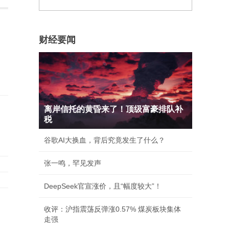
财经要闻
离岸信托的黄昏来了！顶级富豪排队补
税
谷歌AI大换血，背后究竟发生了什么？
张一鸣，罕见发声
DeepSeek官宣涨价，且“幅度较大”！
收评：沪指震荡反弹涨0.57% 煤炭板块集体
走强