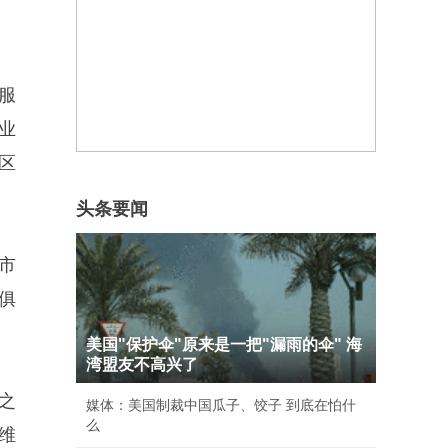
服
业
区
头条要闻
市
俱
美国"保护伞"原来是一把"漏雨的伞" 海
湾盟友不高兴了
之
媒体：美国制裁中国瓜子、饺子 到底在怕什
么
维