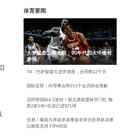
体育要闻
大梦鲨鱼上将尤因：90年代四大中锋有
多强
启
TA：巴萨探索引进罗德里，合同剩12个月
国际足联：向理事会和211个会员协会致歉
迈阿密国际4-2逆转！获北美联盟杯开门红 梅
西2射1传+生涯已进921球
以
交易！曝因凡蒂诺承诺摩洛哥举办世界杯决赛
以换取支持 FIFA回应