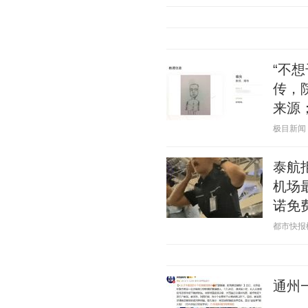
“不
传，
来源
极目新闻 20
泰航
机场
诺免
都市快报橙柿
通州