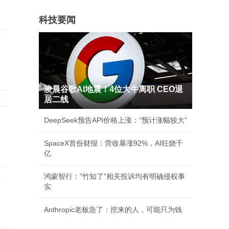
科技要闻
凌晨谷歌AI地震！4位大牛离职 CEO退
居二线
DeepSeek预告API价格上涨：“预计涨幅较大”
SpaceX首份财报：营收暴涨92%，AI狂烧千
亿
鸿蒙智行："竹知了"相关投诉均有明确侵权事
事
实
Anthropic老板急了：挖来的人，可能只为钱