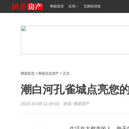
<%@ /0080/e/0080ep_includecss_1301.vm %>
网易首页
应用
无障碍浏览
网易首页
>
网易北京房产
> 正文
潮白河孔雀城点亮您
2019-10-09 11:39:43 来源: 网易房产
生活在大都市的人，每天