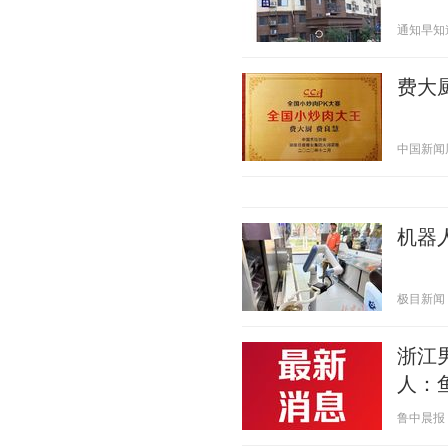
通知早知道 2
费大
中国新闻周刊
机器
极目新闻 20
浙江
人：
鲁中晨报 20