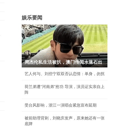
娱乐要闻
信
周杰伦私生活被扒，澳门传闻水落石出
艺人何与、刘些宁双双否认恋情：单身，勿扰
承
荷兰弟遭“河南弟”抢功 导演，演员证实亲自上
阵
受台风影响，浙江一演唱会紧急宣布延期
被前助理背刺，刘晓庆发声，原来她还有一张
底牌