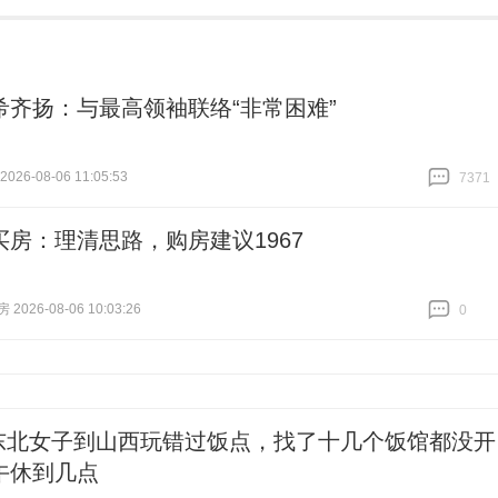
希齐扬：与最高领袖联络“非常困难”
26-08-06 11:05:53
7371
跟贴
7371
买房：理清思路，购房建议1967
026-08-06 10:03:26
0
跟贴
0
东北女子到山西玩错过饭点，找了十几个饭馆都没开
午休到几点