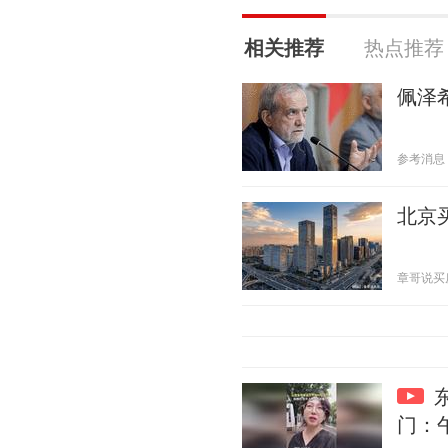
相关推荐
热点推荐
佩泽
参考消息 20
北京
章哥说买房 2
门：