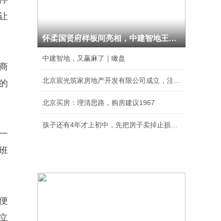
让
怀柔国贤府样板间亮相，中建智地王牌IP全线进阶
中建智地，又赢麻了｜瞰盘
商
北京宸光筑家房地产开发有限公司成立，注册资本
的
北京买房：理清思路，购房建议1967
孩子还有4年才上初中，先把房子卖掉止损，等上
一
班
便
立