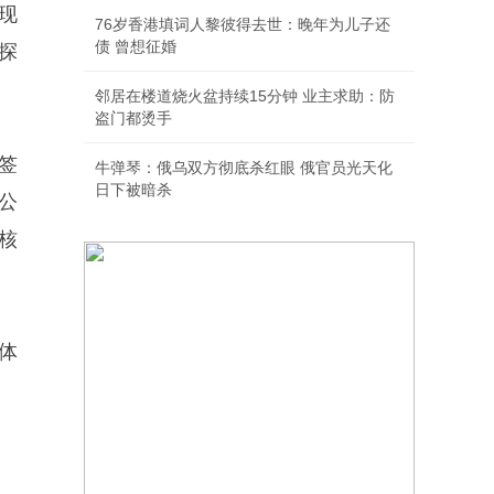
现
76岁香港填词人黎彼得去世：晚年为儿子还
债 曾想征婚
探
邻居在楼道烧火盆持续15分钟 业主求助：防
盗门都烫手
签
牛弹琴：俄乌双方彻底杀红眼 俄官员光天化
日下被暗杀
公
核
体