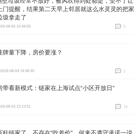
隔壁垃圾经常不放好，被风吹得到处都是，受不了让
上门提醒，结果第二天早上邻居就这么水灵灵的把
垃圾拿走了
6-08-05 10:48:05
0
跟贴
0
挂牌量下降，房价要涨？
26-08-04 19:48:35
2
跟贴
2
房带看新模式：链家在上海试点“小区开放日”
6-08-03 15:23:51
15
跟贴
15
冤枉链家了，不存在“吃差价”，何来不遵守承诺一说