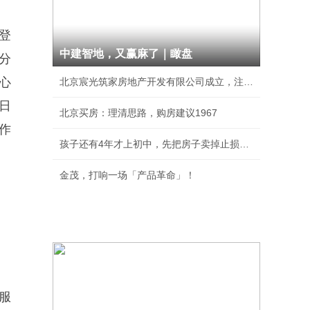
登
中建智地，又赢麻了｜瞰盘
分
心
北京宸光筑家房地产开发有限公司成立，注册资本
日
北京买房：理清思路，购房建议1967
作
孩子还有4年才上初中，先把房子卖掉止损，等上
金茂，打响一场「产品革命」！
服