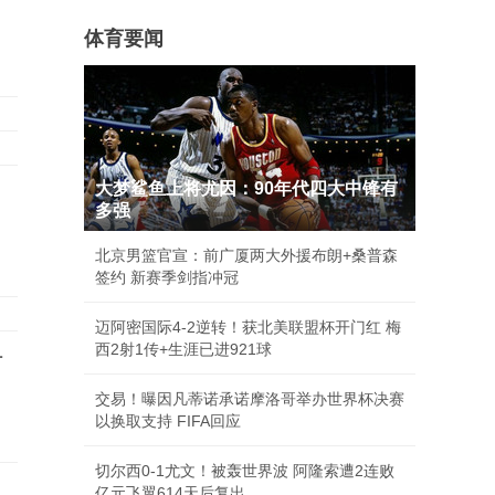
体育要闻
大梦鲨鱼上将尤因：90年代四大中锋有
多强
北京男篮官宣：前广厦两大外援布朗+桑普森
签约 新赛季剑指冲冠
迈阿密国际4-2逆转！获北美联盟杯开门红 梅
西2射1传+生涯已进921球
广
交易！曝因凡蒂诺承诺摩洛哥举办世界杯决赛
以换取支持 FIFA回应
切尔西0-1尤文！被轰世界波 阿隆索遭2连败
亿元飞翼614天后复出