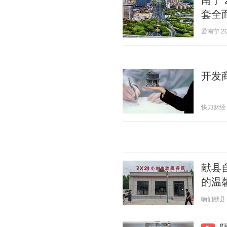
南宁 
套全
爱南宁 202
开发
快刀财经 20
献县
的温
喃们献县 20