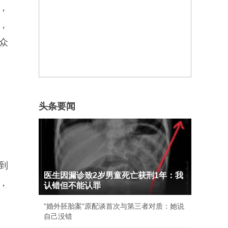
，
，
众
头条要闻
到
医生因漏诊致2岁男童死亡获刑1年：我
，
认错但不能认罪
"婚外胚胎案"原配谈首次与第三者对质：她说
自己没错