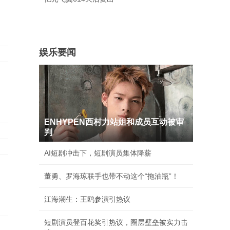
娱乐要闻
ENHYPEN西村力站姐和成员互动被审
判
AI短剧冲击下，短剧演员集体降薪
明
董勇、罗海琼联手也带不动这个“拖油瓶”！
江海潮生：王鸥参演引热议
短剧演员登百花奖引热议，圈层壁垒被实力击