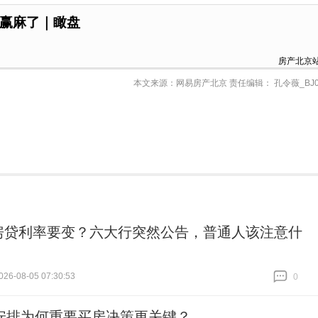
赢麻了｜瞰盘
房产北京
本文来源：网易房产北京 责任编辑： 孔令薇_BJ0
房贷利率要变？六大行突然公告，普通人该注意什
26-08-05 07:30:53
0
跟贴
0
安排为何重要买房决策更关键？