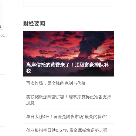
财经要闻
站
01
离岸信托的黄昏来了！顶级富豪排队补
税
再次炸场，梁文锋的克制与代价
美联储鹰派阵营扩容！理事库克称已准备支持
加息
单日大涨4%！黄金是隔夜市场“最亮的资产”
创业板指半日跌0.67% 贵金属板块逆势走强