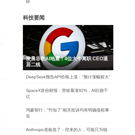
碎
家
科技要闻
凌晨谷歌AI地震！4位大牛离职 CEO退
居二线
DeepSeek预告API价格上涨：“预计涨幅较大”
SpaceX首份财报：营收暴涨92%，AI狂烧千
亿
鸿蒙智行："竹知了"相关投诉均有明确侵权事
实
Anthropic老板急了：挖来的人，可能只为钱