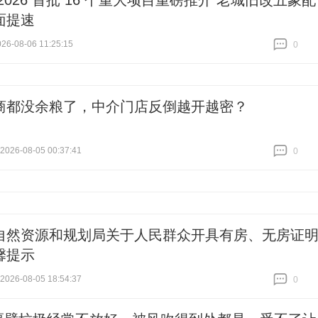
2026 首批 16 个重大项目重磅推介 老城旧改五象配
面提速
6-08-06 11:25:15
0
跟贴
0
商都没余粮了，中介门店反倒越开越密？
26-08-05 00:37:41
0
跟贴
0
自然资源和规划局关于人民群众开具有房、无房证
馨提示
26-08-05 18:54:37
0
跟贴
0