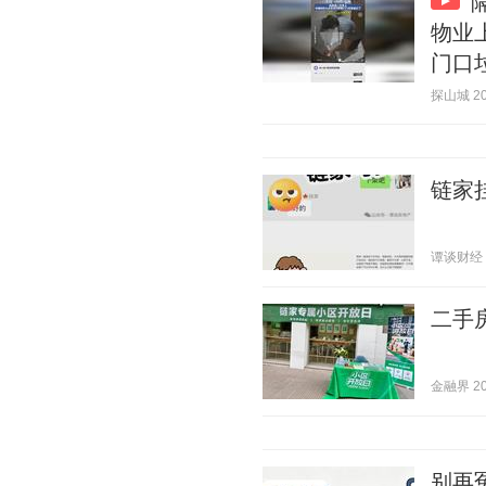
物业
门口
探山城 202
链家
谭谈财经 20
二手
金融界 202
别再