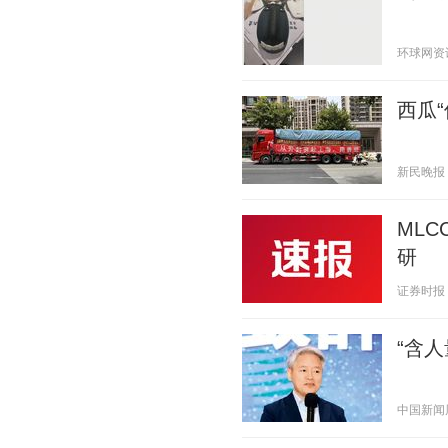
环球网资讯 2
西瓜“
新民晚报 20
ML
研
证券时报 20
“含
中国新闻周刊