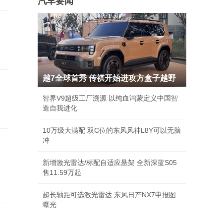
汽车要闻
越7全球首秀 传祺开始进攻方盒子越野
智界V9超级工厂溯源 以纯血鸿蒙定义中国智
造自我进化
10万级大满配 双C位的东风风神L8Y可以无脑
冲
新增激光雷达/标配自适应悬架 全新深蓝S05
售11.59万起
超长轴距可选激光雷达 东风日产NX7申报图
曝光