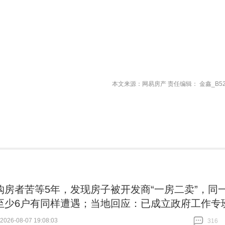
本文来源：网易房产 责任编辑： 金鑫_B52
购房者苦等5年，发现房子被开发商“一房二卖”，同
至少6户有同样遭遇；当地回应：已成立政府工作专
26-08-07 19:08:03
316