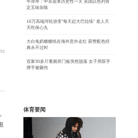
牛弹琴：中东迎来历史性一天 美国以色列肯
定五味杂陈
16万高端河轮游变"每天赶大巴拉练" 老人天
天吃保心丸
大白兔奶糖糖纸在海外意外走红 获赞配色经
典永不过时
52
宜家30多斤重厕所门板突然脱落 女子用双手
撑手被砸伤
体育要闻
一
班