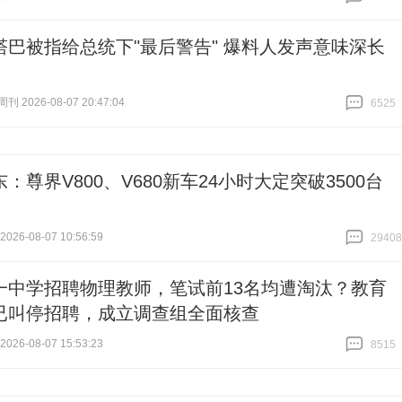
跟贴
1
塔巴被指给总统下"最后警告" 爆料人发声意味深长
 2026-08-07 20:47:04
6525
跟贴
6525
：尊界V800、V680新车24小时大定突破3500台
26-08-07 10:56:59
29408
跟贴
29408
一中学招聘物理教师，笔试前13名均遭淘汰？教育
已叫停招聘，成立调查组全面核查
26-08-07 15:53:23
8515
跟贴
8515