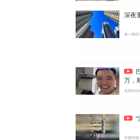
深夜
第一财经资讯
万，
高翔GAOX 
华夏时报 20