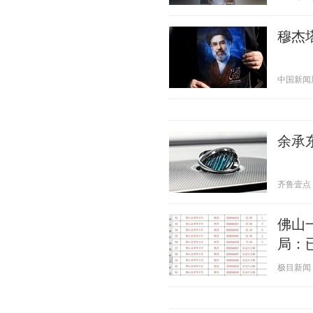
穆杰
中国新闻周刊
余承东
齐鲁壹点 20
佛山
局：
极目新闻 20