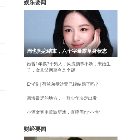
娱乐要闻
周也热恋结束，六个字暴露单身状态
她曾1年换7个男人，风流韵事不断，未婚生
子，女儿父亲至今是个谜
E句话 | 荷兰弟赞达亚已经结婚了吗？
离海最远的地方，一群少年决定出发
小酒窝客串董璇新戏，直呼周也“小也”
财经要闻