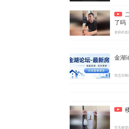
了吗
老薛的直播日
金湖
世态百晓生 2
空天瞭望台 2