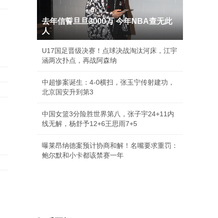
去年信誓旦旦3000万 今年NBA查无此
人
U17国足晋级决赛！点球决战淘汰河床，江宇
涵两次扑点，再战阿森纳
中超惨案诞生：4-0横扫，张玉宁传射建功，
北京国安升到第3
中国女篮3分险胜世界第八，张子宇24+11内
线无解，杨舒予12+6王思雨7+5
曝莱昂纳德案预计协商和解！名嘴要求重罚：
鲍尔默和小卡都该禁赛一年