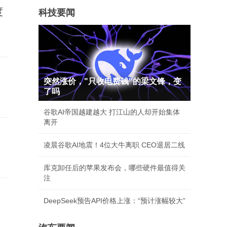
度
科技要闻
突然涨价，"只收电费钱"的梁文锋，变
了吗
谷歌AI帝国越建越大 打江山的人却开始集体
离开
凌晨谷歌AI地震！4位大牛离职 CEO退居二线
库克卸任后的苹果发布会，哪些硬件最值得关
注
DeepSeek预告API价格上涨：“预计涨幅较大”