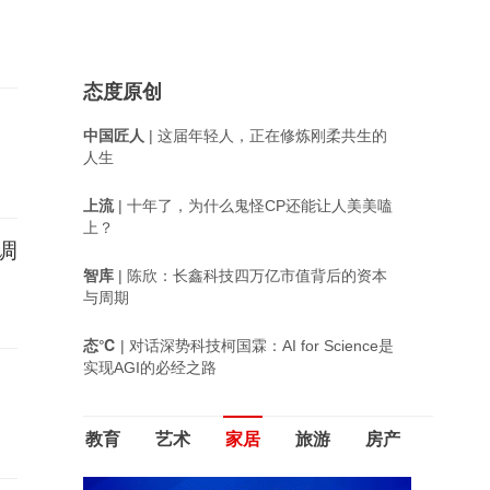
态度原创
中国匠人
| 这届年轻人，正在修炼刚柔共生的
人生
上流
| 十年了，为什么鬼怪CP还能让人美美嗑
上？
调
智库
| 陈欣：长鑫科技四万亿市值背后的资本
与周期
态℃
| 对话深势科技柯国霖：AI for Science是
实现AGI的必经之路
教育
艺术
家居
旅游
房产