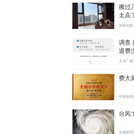
搬过
太高
美家指南 20
调查 
退费
天津广播 20
费大
中国新闻周刊
台风
央视新闻客户