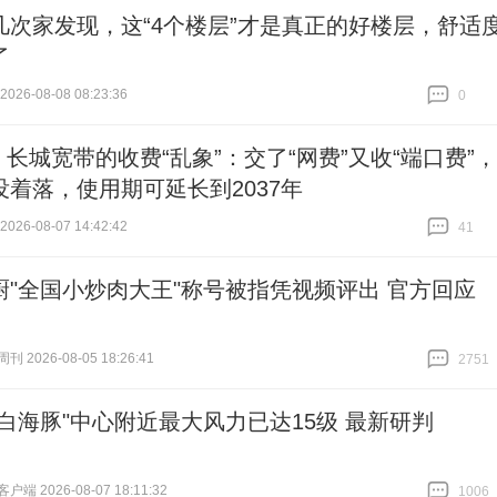
几次家发现，这“4个楼层”才是真正的好楼层，舒适
了
26-08-08 08:23:36
0
跟贴
0
| 长城宽带的收费“乱象”：交了“网费”又收“端口费”，
没着落，使用期可延长到2037年
26-08-07 14:42:42
41
跟贴
41
厨"全国小炒肉大王"称号被指凭视频评出 官方回应
 2026-08-05 18:26:41
2751
跟贴
2751
"白海豚"中心附近最大风力已达15级 最新研判
端 2026-08-07 18:11:32
1006