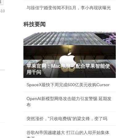
站
与徐佳宁婚变传闻不到1月，李小冉现状曝光
10
科技要闻
苹果官网：Mac电脑可配合苹果智能使
用千问
SpaceX最快下周完成600亿美元收购Cursor
OpenAI新模型网络攻击能力引发警惕 延期发
布
突然涨价，"只收电费钱"的梁文锋，变了吗
谷歌AI帝国越建越大 打江山的人却开始集体