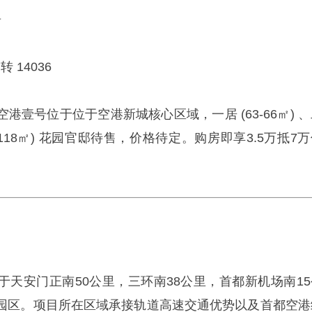
居
转 14036
港壹号位于位于空港新城核心区域，一居 (63-66㎡) 
(92-118㎡) 花园官邸待售，价格待定。购房即享3.5万抵7
于天安门正南50公里，三环南38公里，首都新机场南15
园区。项目所在区域承接轨道高速交通优势以及首都空港