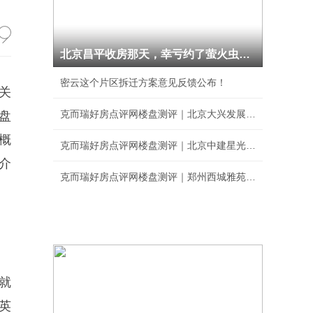
北京昌平收房那天，幸亏约了萤火虫验房
密云这个片区拆迁方案意见反馈公布！
关
克而瑞好房点评网楼盘测评｜北京大兴发展·梧桐
盘
概
克而瑞好房点评网楼盘测评｜北京中建星光里综合
介
克而瑞好房点评网楼盘测评｜郑州西城雅苑综合排
就
英