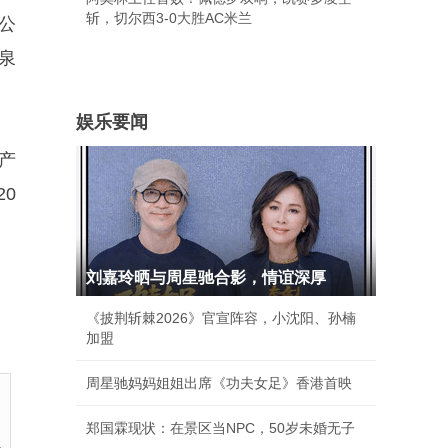
斩，切尔西3-0大胜AC米兰
公
泉
娱乐要闻
产
20
刘嘉玲晒与周星驰合影，情谊深厚
《披荆斩棘2026》官宣阵容，小沈阳、孙楠
加盟
周星驰妈妈姐姐出席《功夫女足》香港首映
郑国霖现状：在景区当NPC，50岁未婚无子