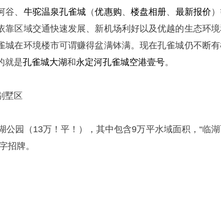
河谷、
牛驼温泉孔雀城
（
优惠购
、
楼盘相册
、
最新报价
）
依靠区域交通快速发展、新机场利好以及优越的生态环境
雀城在环境楼市可谓赚得盆满钵满。现在孔雀城仍不断有
的就是
孔雀城大湖
和
永定河孔雀城空港壹号
。
别墅区
湖公园（13万！平！），其中包含9万平水域面积，“临湖
金字招牌。