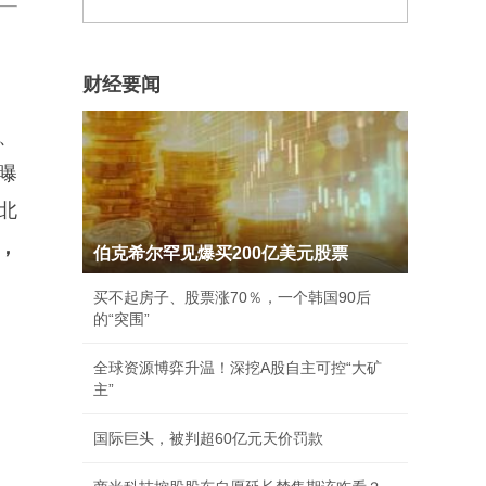
财经要闻
、
曝
北
，
伯克希尔罕见爆买200亿美元股票
买不起房子、股票涨70％，一个韩国90后
的“突围”
全球资源博弈升温！深挖A股自主可控“大矿
主”
国际巨头，被判超60亿元天价罚款