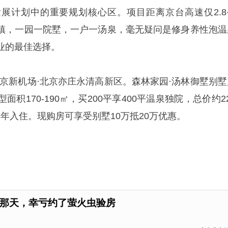
展计划中的重要规划核心区。项目距离京台高速仅2.8
镇，一园一院墅，一户一汤泉，毫无疑问是修身养性泡温
业的最佳选择。
北京新机场·北京亦庄永清高新区。森林家园·汤林御墅别墅
积170-190㎡，买200平享400平温泉独院，总价约2
18年入住。现购房可享受别墅10万抵20万优惠。
那天，幸亏约了萤火虫验房