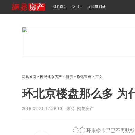
<%@ /0080/e/0080ep_includecss_1301.vm %>
网易首页
应用
无障碍浏览
网易首页
>
网易北京房产
>
新房
>
楼讯宝典
> 正文
环北京楼盘那么多 为
2016-06-21 17:39:10 来源: 网易房产
环京楼市早已不再默默