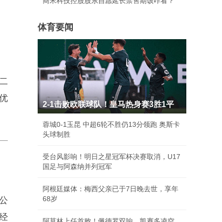
商米科技控股股东自愿延长禁售期该咋看？
体育要闻
、二
万优
2-1击败欧联球队！皇马热身赛3胜1平
蓉城0-1玉昆 中超6轮不胜仍13分领跑 奥斯卡
头球制胜
受台风影响！明日之星冠军杯决赛取消，U17
国足与阿森纳并列冠军
阿根廷媒体：梅西父亲已于7日晚去世，享年
68岁
公
经
阿莫林上任首败！佩德罗双响，凯赛多凌空