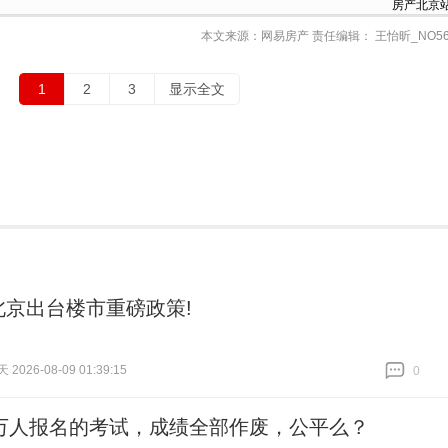
房产北京
本文来源：网易房产 责任编辑： 王怡昕_NO56
1
2
3
显示全文
北京出台楼市重磅政策!
026-08-09 01:39:15
0
跟贴
0
万人报名的考试，成绩全部作废，公平么？