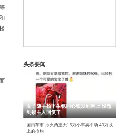
等
和
楼
头条要闻
而
女子随手拍下生锈同心锁发到网上 没想
到锁主人回复了
国内车市"冰火两重天":5万小车卖不动 40万以
上的抢购