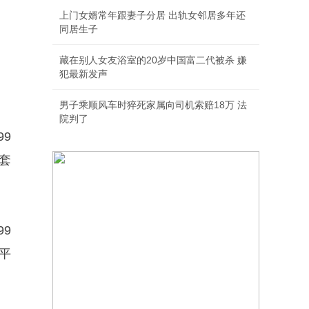
上门女婿常年跟妻子分居 出轨女邻居多年还
同居生子
藏在别人女友浴室的20岁中国富二代被杀 嫌
犯最新发声
男子乘顺风车时猝死家属向司机索赔18万 法
院判了
9
/套
99
平