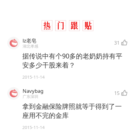
lz老皂
31
湖北孝感
据传说中有个90多的老奶奶持有平
安多少干股来着？
2015-11-14
Navybag
15
广东深圳
拿到金融保险牌照就等于得到了一
座用不完的金库
2015-11-14