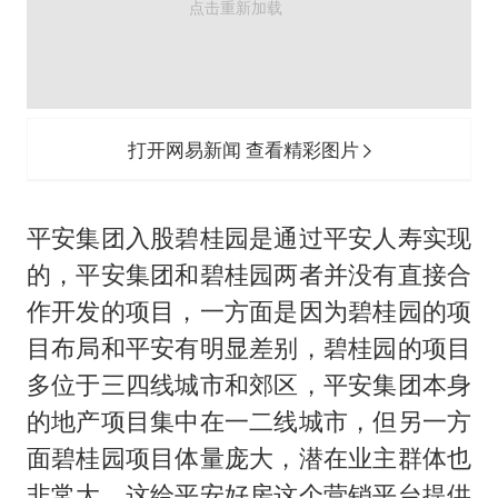
打开网易新闻 查看精彩图片
平安集团入股碧桂园是通过平安人寿实现
的，平安集团和碧桂园两者并没有直接合
作开发的项目，一方面是因为碧桂园的项
目布局和平安有明显差别，碧桂园的项目
多位于三四线城市和郊区，平安集团本身
的地产项目集中在一二线城市，但另一方
面碧桂园项目体量庞大，潜在业主群体也
非常大，这给平安好房这个营销平台提供