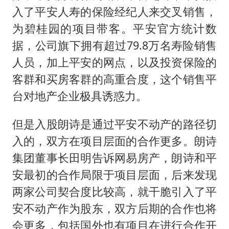
入了平安人寿的保险经纪人来交叉销售，
为碧桂园的项目带客。平安官方统计数
据，公司旗下拥有超过79.8万名寿险销售
人员，加上平安的网点，以及投资保险的
客群和买房客群的高重合度，这个销售平
台对地产企业极具诱惑力。
但是入股朗诗是通过平安不动产的路径切
入的，双方在项目层面的合作更多。朗诗
集团董事长田明告诉网易房产，朗诗和平
安最初的合作局限于项目层面，后来发现
两家公司契合度比较高，就干脆引入了平
安不动产作为股东，双方后期的合作也将
会更多，包括国外也有项目在进行合作开