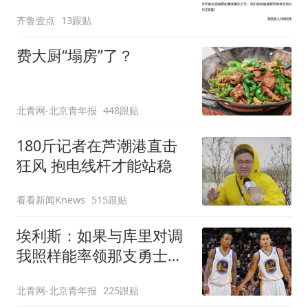
齐鲁壹点
13跟贴
费大厨“塌房”了？
北青网-北京青年报
448跟贴
180斤记者在芦潮港直击
狂风 抱电线杆才能站稳
看看新闻Knews
515跟贴
埃利斯：如果与库里对调
我照样能率领那支勇士取
得现在的成就
北青网-北京青年报
225跟贴