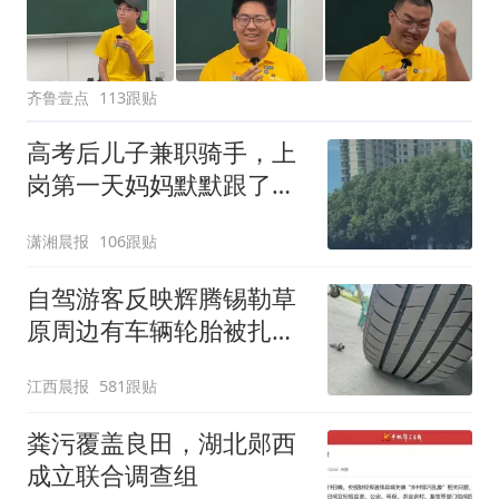
齐鲁壹点
113跟贴
高考后儿子兼职骑手，上
岗第一天妈妈默默跟了三
公里，感慨孩子真的长大
潇湘晨报
106跟贴
了
自驾游客反映辉腾锡勒草
原周边有车辆轮胎被扎，
修理店铺换胎价格高达千
江西晨报
581跟贴
元，官方发布情况通报
粪污覆盖良田，湖北郧西
成立联合调查组