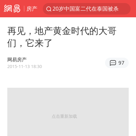
房产
白海豚雨量超越利奇马、巴威
人形机器人第一股
再见，地产黄金时代的大哥
多地银行上调存款利率
们，它来了
上海地铁4条线路全线停运
白海豚路径图
网易房产
97
NBA传奇教练老尼尔森去世
2015-11-13 18:30
武汉3名城管协管员殴打摊主被刑拘
4.2平卫生间补漏注胶花1.55万
宇树申购 中一签有望赚20万元
律师谈贾冰私人饭局被偷拍
面对面丨蔡磊：与渐冻症抗争 纵使不敌 也不屈服